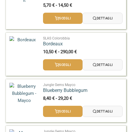
Fascia
5,70
€
-
14,50
€
di
prezzo:
SCEGLI
DETTAGLI
da
5,70 €
a
14,50 €
SLAS Colorobbia
Bordeaux
Fascia
10,50
€
-
290,00
€
di
prezzo:
SCEGLI
DETTAGLI
da
10,50 €
a
290,00 €
Jungle Gems Mayco
Blueberry Bubblegum
Fascia
8,40
€
-
29,20
€
di
prezzo:
SCEGLI
DETTAGLI
da
8,40 €
a
29,20 €
Jungle Gems Mayco