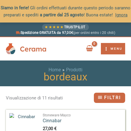
Siamo in ferie!
Gli ordini effettuati durante questo periodo saranno
preparati e spediti
a partire dal 25 agosto
! Buona estate!
Ignora
Vai
★
★
★
★
★
TRUSTPILOT
al
Spedizione GRATUITA da 97,00€
(per ordini entro i 20 chili)
contenuto
Cerama
MENU
Home
Prodotti
bordeaux
FILTRI
Visualizzazione di 11 risultati
Stoneware Mayco
Cinnabar
27,00
€