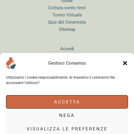
Guide
Cottura conto terzi
Tornio Virtuale
Quiz del Ceramista
Sitemap
Accedi
Gestisci Consenso
Utilizziamo i cookie responsabilmente. Al massimo li coloriamo! Ne
acconsenti l'utilizzo?
Instagram
WhatsApp
Facebook
ACCETTA
NEGA
Cerama s.r.l.
- via del Mandrione 63, 00181 Roma (Italy) - Partita IVA
18179961000 - Copyright © 2026
VISUALIZZA LE PREFERENZE