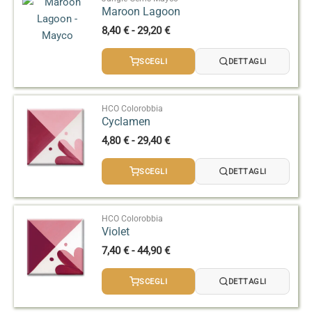
Maroon Lagoon
Fascia
8,40
€
-
29,20
€
di
prezzo:
SCEGLI
DETTAGLI
da
8,40 €
a
29,20 €
HCO Colorobbia
Cyclamen
Fascia
4,80
€
-
29,40
€
di
prezzo:
SCEGLI
DETTAGLI
da
4,80 €
a
29,40 €
HCO Colorobbia
Violet
Fascia
7,40
€
-
44,90
€
di
prezzo:
SCEGLI
DETTAGLI
da
7,40 €