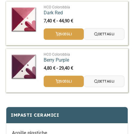
a
44,90 €
HCO Colorobbia
Dark Red
Fascia
7,40
€
-
44,90
€
di
prezzo:
SCEGLI
DETTAGLI
da
7,40 €
a
44,90 €
HCO Colorobbia
Berry Purple
Fascia
4,80
€
-
29,40
€
di
prezzo:
SCEGLI
DETTAGLI
da
4,80 €
a
29,40 €
IMPASTI CERAMICI
Argille plastiche