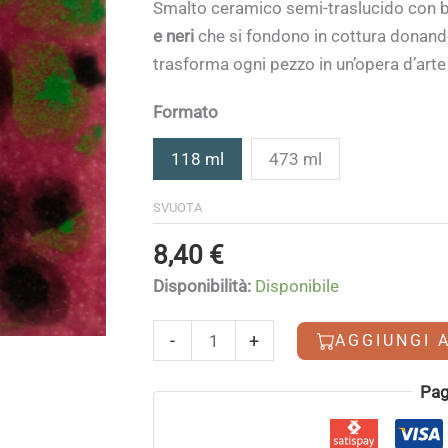
di
Smalto ceramico semi-traslucido con 
prezzo:
e neri
che si fondono in cottura donan
da
trasforma ogni pezzo in un’opera d’arte 
8,40 €
a
Formato
29,20 €
118 ml
473 ml
SVUOTA
8,40
€
Disponibilità:
Disponibile
Maroon
-
+
AGGIUNGI 
Lagoon
quantità
Alternative:
Pag