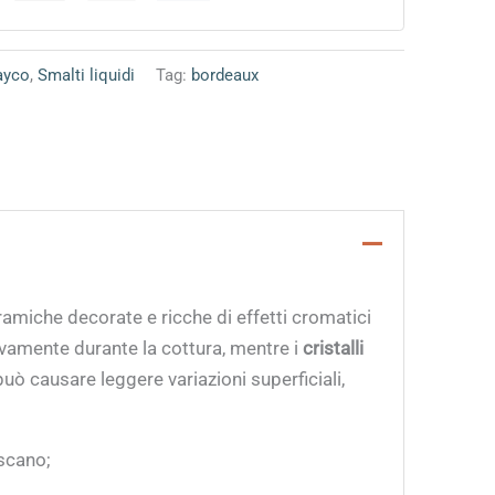
ayco
,
Smalti liquidi
Tag:
bordeaux
eramiche decorate e ricche di effetti cromatici
sivamente durante la cottura, mentre i
cristalli
uò causare leggere variazioni superficiali,
scano;