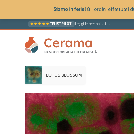
Siamo in ferie!
Gli ordini effettuati
Vai
Leggi le recensioni →
★
★
★
★
★
TRUSTPILOT
al
Cerama
contenuto
DIAMO COLORE ALLA TUA CREATIVITÀ
LOTUS BLOSSOM