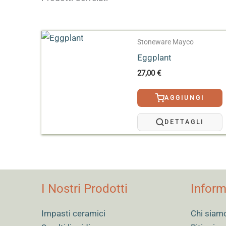
Formato
118 ml, 473 ml
Stoneware Mayco
Effetto
Speciale
Eggplant
27,00
€
AGGIUNGI
DETTAGLI
I Nostri Prodotti
Inform
Impasti ceramici
Chi siam