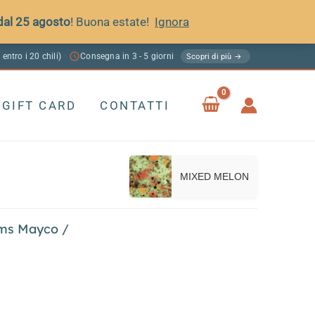
 dal 25 agosto
! Buona estate!
Ignora
 entro i 20 chili)
Consegna in 3 - 5 giorni
·
Scopri di più →
GIFT CARD
CONTATTI
MIXED MELON
ms Mayco
/