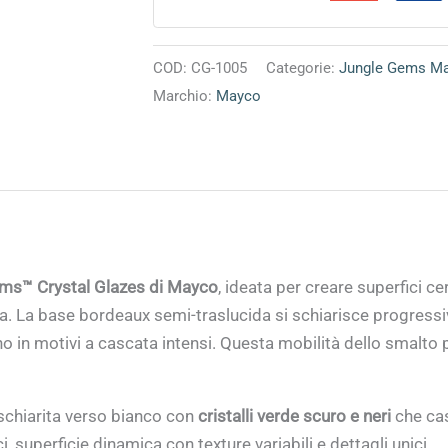
COD:
CG-1005
Categorie:
Jungle Gems M
Marchio:
Mayco
ms™ Crystal Glazes di Mayco
, ideata per creare superfici c
ttura. La base bordeaux semi-traslucida si schiarisce progres
 in motivi a cascata intensi. Questa mobilità dello smalto p
schiarita verso bianco con
cristalli verde scuro e neri
che ca
, superficie dinamica con texture variabili e dettagli unici.