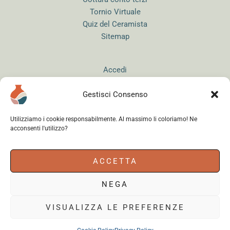
Tornio Virtuale
Quiz del Ceramista
Sitemap
Accedi
Gestisci Consenso
Utilizziamo i cookie responsabilmente. Al massimo li coloriamo! Ne
acconsenti l'utilizzo?
Instagram
WhatsApp
Facebook
ACCETTA
NEGA
Cerama s.r.l.
- via del Mandrione 63, 00181 Roma (Italy) - Partita IVA
18179961000 - Copyright © 2026
VISUALIZZA LE PREFERENZE