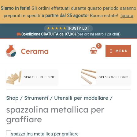
Siamo in ferie!
Gli ordini effettuati durante questo periodo saranno
preparati e spediti
a partire dal 25 agosto
! Buona estate!
Ignora
Vai
★
★
★
★
★
TRUSTPILOT
al
Spedizione GRATUITA da 97,00€
(per ordini entro i 20 chili)
contenuto
Cerama
MENU
SPATOLE IN LEGNO
SPESSORI LEGNO
Shop
/
Strumenti
/
Utensili per modellare
/
spazzolina metallica per
graffiare