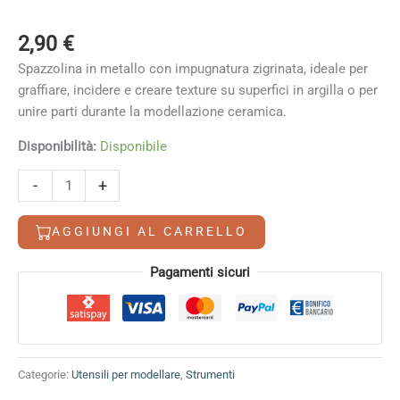
2,90
€
Spazzolina in metallo con impugnatura zigrinata, ideale per
graffiare, incidere e creare texture su superfici in argilla o per
unire parti durante la modellazione ceramica.
Disponibilità:
Disponibile
spazzolina
Alternative:
-
+
metallica
per
AGGIUNGI AL CARRELLO
graffiare
quantità
Pagamenti sicuri
Categorie:
Utensili per modellare
,
Strumenti