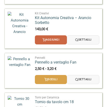
Kit Creativi
Kit Autonomia Creativa – Arancio
Sorbetto
143,00
€
AGGIUNGI
DETTAGLI
Pennelli
Pennello a ventaglio Fan
Fascia
2,50
€
-
3,20
€
di
prezzo:
SCEGLI
DETTAGLI
da
2,50 €
a
3,20 €
Torni per Ceramica
Tornio da tavolo cm 18