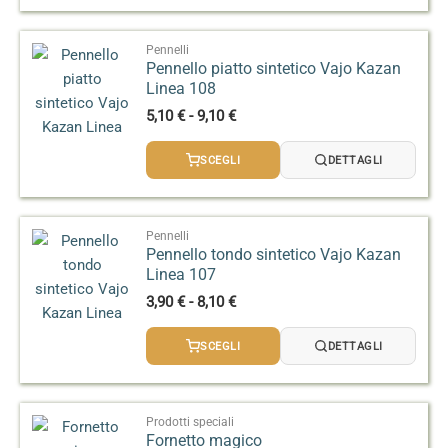
Pennelli
Pennello piatto sintetico Vajo Kazan
Linea 108
Fascia
5,10
€
-
9,10
€
di
prezzo:
SCEGLI
DETTAGLI
da
5,10 €
a
9,10 €
Pennelli
Pennello tondo sintetico Vajo Kazan
Linea 107
Fascia
3,90
€
-
8,10
€
di
prezzo:
SCEGLI
DETTAGLI
da
3,90 €
a
8,10 €
Prodotti speciali
Fornetto magico