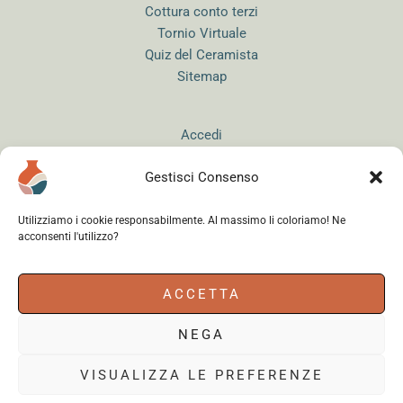
Cottura conto terzi
Tornio Virtuale
Quiz del Ceramista
Sitemap
Accedi
Gestisci Consenso
Utilizziamo i cookie responsabilmente. Al massimo li coloriamo! Ne
acconsenti l'utilizzo?
Instagram
WhatsApp
Facebook
ACCETTA
NEGA
Cerama s.r.l.
- via del Mandrione 63, 00181 Roma (Italy) - Partita IVA
18179961000 - Copyright © 2026
VISUALIZZA LE PREFERENZE