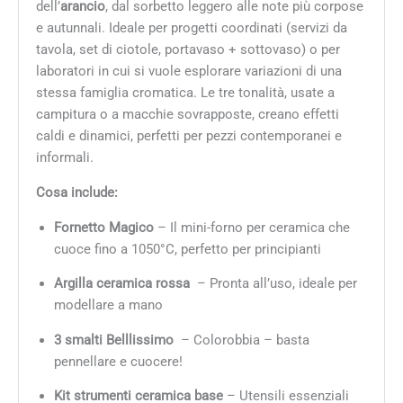
dell’
arancio
, dal sorbetto leggero alle note più corpose
e autunnali. Ideale per progetti coordinati (servizi da
tavola, set di ciotole, portavaso + sottovaso) o per
laboratori in cui si vuole esplorare variazioni di una
stessa famiglia cromatica. Le tre tonalità, usate a
campitura o a macchie sovrapposte, creano effetti
caldi e dinamici, perfetti per pezzi contemporanei e
informali.
Cosa include:
Fornetto Magico
– Il mini-forno per ceramica che
cuoce fino a 1050°C, perfetto per principianti
Argilla ceramica rossa
– Pronta all’uso, ideale per
modellare a mano
3 smalti Belllissimo
– Colorobbia – basta
pennellare e cuocere!
Kit strumenti ceramica base
– Utensili essenziali