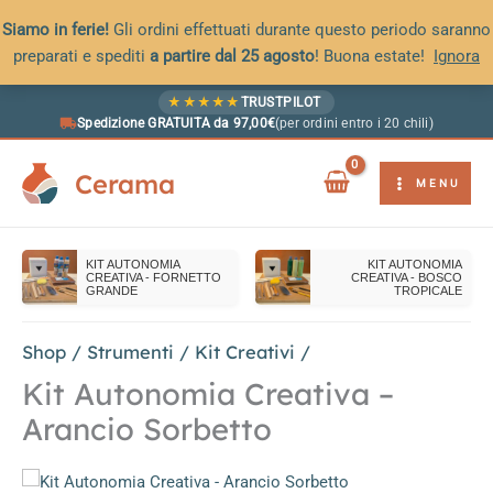
Siamo in ferie!
Gli ordini effettuati durante questo periodo saranno
preparati e spediti
a partire dal 25 agosto
! Buona estate!
Ignora
Vai
★
★
★
★
★
TRUSTPILOT
al
Spedizione GRATUITA da 97,00€
(per ordini entro i 20 chili)
contenuto
Cerama
MENU
KIT AUTONOMIA
KIT AUTONOMIA
CREATIVA - FORNETTO
CREATIVA - BOSCO
GRANDE
TROPICALE
Shop
/
Strumenti
/
Kit Creativi
/
Kit Autonomia Creativa –
Arancio Sorbetto