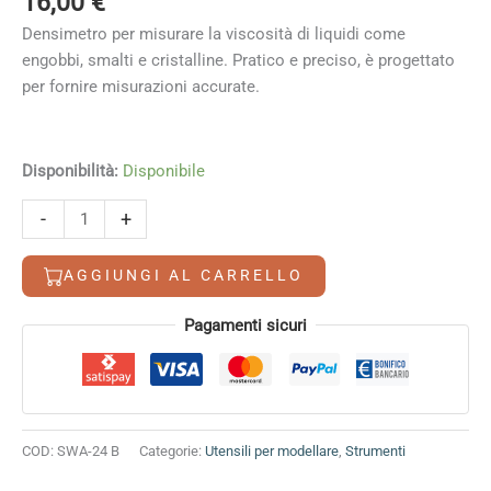
16,00
€
Densimetro per misurare la viscosità di liquidi come
engobbi, smalti e cristalline. Pratico e preciso, è progettato
per fornire misurazioni accurate.
Disponibilità:
Disponibile
Densimetro
Alternative:
-
+
per
smalti
AGGIUNGI AL CARRELLO
quantità
Pagamenti sicuri
COD:
SWA-24 B
Categorie:
Utensili per modellare
,
Strumenti