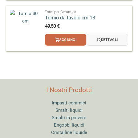
a
3,20 €
Torni per Ceramica
Tornio da tavolo cm 18
49,50
€
AGGIUNGI
DETTAGLI
I Nostri Prodotti
Impasti ceramici
Smalti liquidi
Smalti in polvere
Engobbi liquidi
Cristalline liquide