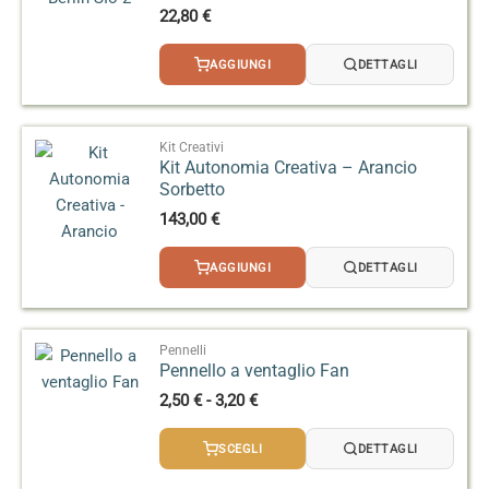
22,80
€
AGGIUNGI
DETTAGLI
Kit Creativi
Kit Autonomia Creativa – Arancio
Sorbetto
143,00
€
AGGIUNGI
DETTAGLI
Pennelli
Pennello a ventaglio Fan
Fascia
2,50
€
-
3,20
€
di
prezzo:
SCEGLI
DETTAGLI
da
2,50 €