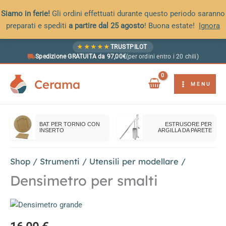
Siamo in ferie!
Gli ordini effettuati durante questo periodo saranno
preparati e spediti
a partire dal 25 agosto
! Buona estate!
Ignora
Vai
★
★
★
★
★
TRUSTPILOT
al
Spedizione GRATUITA da 97,00€
(per ordini entro i 20 chili)
contenuto
Cerama
MENU
BAT PER TORNIO CON
ESTRUSORE PER
INSERTO
ARGILLA DA PARETE
Shop
/
Strumenti
/
Utensili per modellare
/
Densimetro per smalti