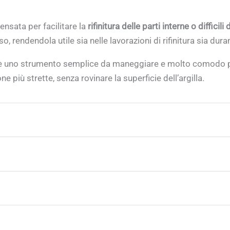
nsata per facilitare la
rifinitura delle parti interne o diffici
rendendola utile sia nelle lavorazioni di rifinitura sia durant
 è uno strumento semplice da maneggiare e molto comodo per
e più strette, senza rovinare la superficie dell’argilla.
ienti e forme cave;
li da lavorare con utensili normali;
itura al tornio;
;
r mantenerla morbida e pulita;
durata.