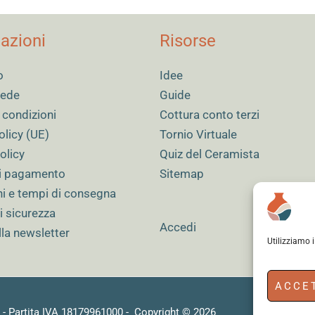
azioni
Risorse
o
Idee
 sede
Guide
 condizioni
Cottura conto terzi
olicy (UE)
Tornio Virtuale
olicy
Quiz del Ceramista
i pagamento
Sitemap
ni e tempi di consegna
i sicurezza
Accedi
alla newsletter
Utilizziamo 
ACCE
) - Partita IVA 18179961000 - Copyright © 2026