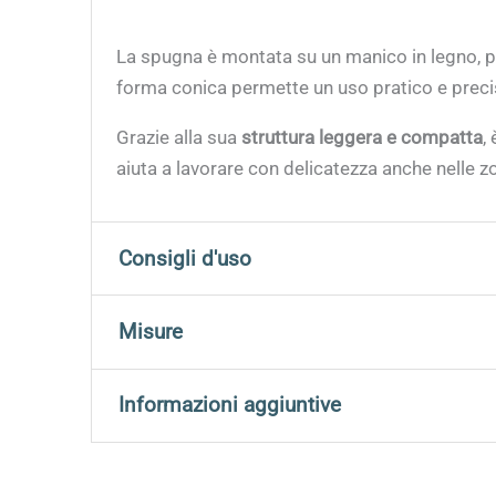
La spugna è montata su un manico in legno, pe
forma conica permette un uso pratico e preciso, 
Grazie alla sua
struttura leggera e compatta
,
aiuta a lavorare con delicatezza anche nelle zon
Consigli d'uso
Utilizzare per rifinire l’interno di vasi, recip
Misure
Ideale per raggiungere zone strette o diffici
Può essere usata come aiuto durante la torn
Dimensione spugna: 3 cm, lunghezza 9 cm
Informazioni aggiuntive
Dopo l’uso, risciacquare bene la spugna pe
Lunghezza totale: circa 16 cm;
Conservare all’asciutto per prolungarne la 
Peso: circa 4 gr.
Peso
0,005 kg