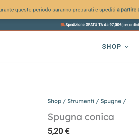
 durante questo periodo saranno preparati e spediti
a partire
Spedizione GRATUITA da 97,00€
(per ordini
SHOP
Shop
/
Strumenti
/
Spugne
/
Spugna conica
5,20
€