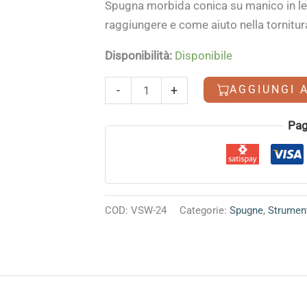
Spugna morbida conica su manico in legno
raggiungere e come aiuto nella tornitur
Disponibilità:
Disponibile
Spugna
AGGIUNGI 
-
+
conica
quantità
Pag
COD:
VSW-24
Categorie:
Spugne
,
Strumen