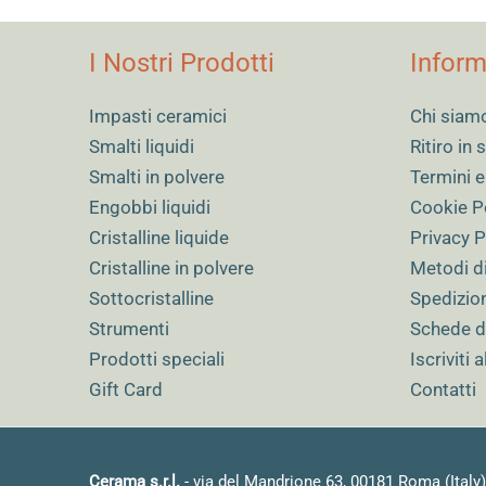
Dimensioni
16 cm
I Nostri Prodotti
Inform
Impasti ceramici
Chi siam
Smalti liquidi
Ritiro in
Smalti in polvere
Termini e
Engobbi liquidi
Cookie P
Cristalline liquide
Privacy P
Cristalline in polvere
Metodi d
Sottocristalline
Spedizio
Strumenti
Schede d
Prodotti speciali
Iscriviti 
Gift Card
Contatti
Cerama s.r.l.
- via del Mandrione 63, 00181 Roma (Italy