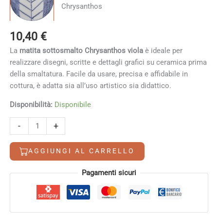
10,40
€
La
matita sottosmalto Chrysanthos viola
è ideale per
realizzare disegni, scritte e dettagli grafici su ceramica prima
della smaltatura. Facile da usare, precisa e affidabile in
cottura, è adatta sia all’uso artistico sia didattico.
Disponibilità:
Disponibile
Matita
Alternative:
-
+
sottosmalto
Chrysanthos
AGGIUNGI AL CARRELLO
viola
quantità
Pagamenti sicuri