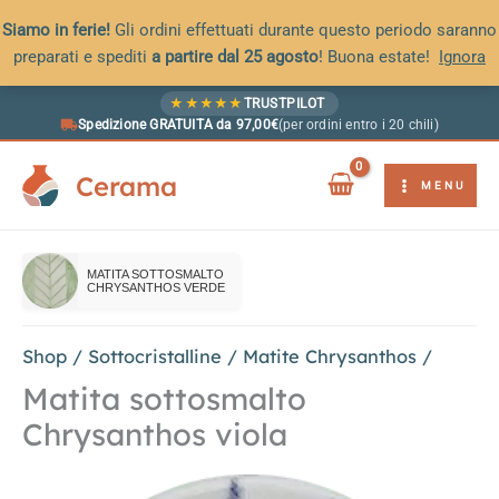
Siamo in ferie!
Gli ordini effettuati durante questo periodo saranno
preparati e spediti
a partire dal 25 agosto
! Buona estate!
Ignora
Vai
★
★
★
★
★
TRUSTPILOT
al
Spedizione GRATUITA da 97,00€
(per ordini entro i 20 chili)
contenuto
Cerama
MENU
MATITA SOTTOSMALTO
CHRYSANTHOS VERDE
Shop
/
Sottocristalline
/
Matite Chrysanthos
/
Matita sottosmalto
Chrysanthos viola