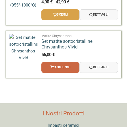
Fascia
4,90
€
-
42,90
€
di
prezzo:
SCEGLI
DETTAGLI
da
4,90 €
a
42,90 €
Matite Chrysanthos
Set matite sottocristalline
Chrysanthos Vivid
56,00
€
AGGIUNGI
DETTAGLI
I Nostri Prodotti
Impasti ceramici