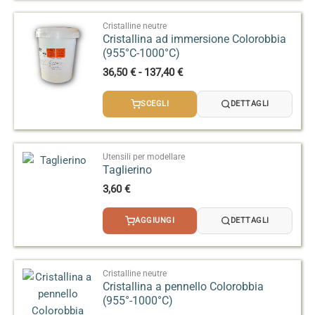
Cristalline neutre
Cristallina ad immersione Colorobbia
(955°C-1000°C)
Fascia
36,50
€
-
137,40
€
di
prezzo:
SCEGLI
DETTAGLI
da
36,50 €
a
137,40 €
Utensili per modellare
Taglierino
3,60
€
AGGIUNGI
DETTAGLI
Cristalline neutre
Cristallina a pennello Colorobbia
(955°-1000°C)