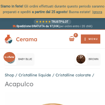
Siamo in ferie!
Gli ordini effettuati durante questo periodo saranno
preparati e spediti
a partire dal 25 agosto
! Buona estate!
Ignora
Vai
★
★
★
★
★
TRUSTPILOT
al
Spedizione GRATUITA da 97,00€
(per ordini entro i 20 chili)
contenuto
Cerama
MENU
In offerta!
BABY BLUE
BROWN
Shop
/
Cristalline liquide
/
Cristalline colorate
/
Acapulco