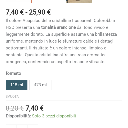
Fascia
7,40
€
-
25,90
€
di
Il colore Acapulco delle cristalline trasparenti Colorobbia
prezzo:
HSC presenta una
tonalità arancione
dal tono vivido e
da
leggermente dorato. La superficie assume una brillantezza
7,40 €
uniforme, mettendo in luce le sfumature calde e i dettagli
a
sottostanti. Il risultato è un colore intenso, limpido e
25,90 €
costante. Questa cristallina offre una resa cromatica
omogenea, conferendo un aspetto fresco e vibrante.
formato
118 ml
473 ml
SVUOTA
Il
Il
8,20
€
7,40
€
prezzo
prezzo
Disponibilità:
Solo 3 pezzi disponibili
originale
attuale
Acapulco