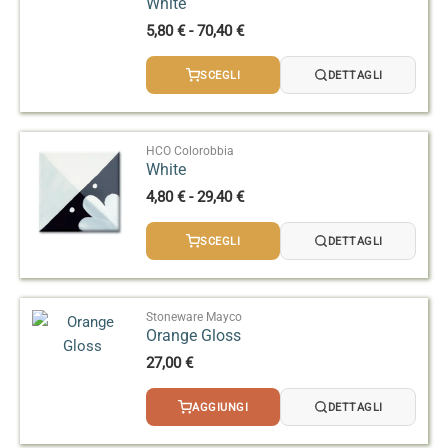
White
Fascia
5,80
€
-
70,40
€
di
prezzo:
SCEGLI
DETTAGLI
da
5,80 €
a
70,40 €
HCO Colorobbia
White
Fascia
4,80
€
-
29,40
€
di
prezzo:
SCEGLI
DETTAGLI
da
4,80 €
a
29,40 €
Stoneware Mayco
Orange Gloss
27,00
€
AGGIUNGI
DETTAGLI