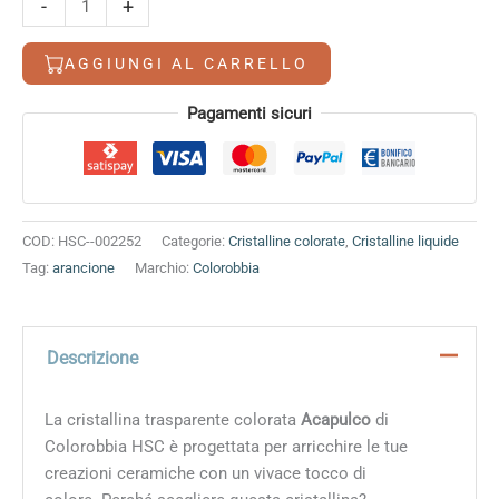
era:
è:
-
+
8,20 €.
7,40 €.
quantità
AGGIUNGI AL CARRELLO
Alternative:
Pagamenti sicuri
COD:
HSC--002252
Categorie:
Cristalline colorate
,
Cristalline liquide
Tag:
arancione
Marchio:
Colorobbia
Descrizione
La cristallina trasparente colorata
Acapulco
di
Colorobbia HSC è progettata per arricchire le tue
creazioni ceramiche con un vivace tocco di