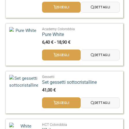
prezzo:
SCEGLI
DETTAGLI
da
3,50 €
a
14,50 €
Academy Colorobbia
Pure White
Fascia
6,40
€
-
18,90
€
di
prezzo:
SCEGLI
DETTAGLI
da
6,40 €
a
18,90 €
Gessetti
Set gessetti sottocristalline
41,00
€
SCEGLI
DETTAGLI
HCT Colorobbia