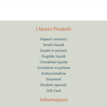
I Nostri Prodotti
Impasti ceramici
Smalti liquidi
Smalti in polvere
Engobbi liquidi
Cristalline liquide
Cristalline in polvere
Sottocristalline
Strumenti
Prodotti speciali
Gift Card
Informazioni