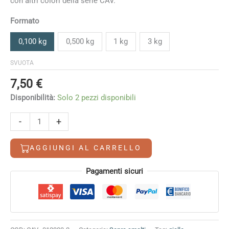
con altri colori della serie CAV.
a
88,50 €
Formato
0,100 kg
0,500 kg
1 kg
3 kg
SVUOTA
7,50
€
Disponibilità:
Solo 2 pezzi disponibili
CAV
-
+
12300
Giallo
AGGIUNGI AL CARRELLO
quantità
Alternative:
Pagamenti sicuri