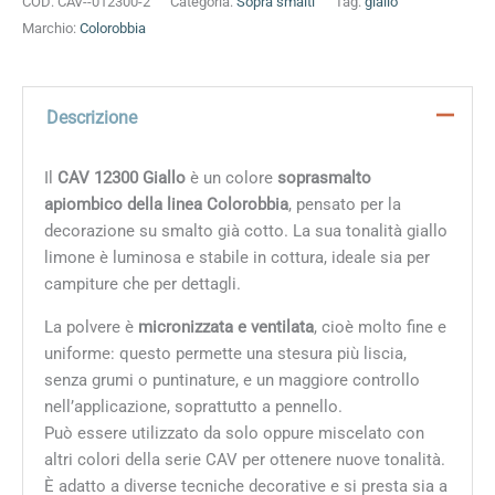
COD:
CAV--012300-2
Categoria:
Sopra smalti
Tag:
giallo
Marchio:
Colorobbia
Descrizione
Il
CAV 12300 Giallo
è un colore
soprasmalto
apiombico della linea Colorobbia
, pensato per la
decorazione su smalto già cotto. La sua tonalità giallo
limone è luminosa e stabile in cottura, ideale sia per
campiture che per dettagli.
La polvere è
micronizzata e ventilata
, cioè molto fine e
uniforme: questo permette una stesura più liscia,
senza grumi o puntinature, e un maggiore controllo
nell’applicazione, soprattutto a pennello.
Può essere utilizzato da solo oppure miscelato con
altri colori della serie CAV per ottenere nuove tonalità.
È adatto a diverse tecniche decorative e si presta sia a