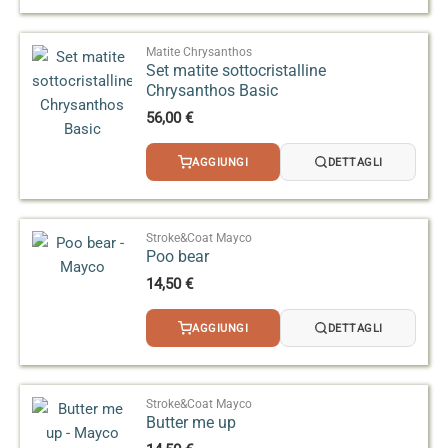
Matite Chrysanthos
Set matite sottocristalline
Chrysanthos Basic
56,00
€
AGGIUNGI
DETTAGLI
Stroke&Coat Mayco
Poo bear
14,50
€
AGGIUNGI
DETTAGLI
Stroke&Coat Mayco
Butter me up