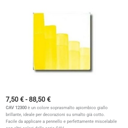
Fascia
7,50
€
-
88,50
€
di
CAV 12300
è un colore soprasmalto apiombico giallo
prezzo:
brillante, ideale per decorazioni su smalto già cotto.
da
Facile da applicare a pennello e perfettamente miscelabile
7,50 €