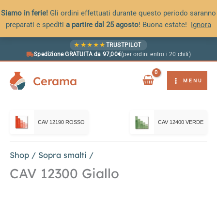
Siamo in ferie!
Gli ordini effettuati durante questo periodo saranno
preparati e spediti
a partire dal 25 agosto
! Buona estate!
Ignora
Vai
★
★
★
★
★
TRUSTPILOT
al
Spedizione GRATUITA da 97,00€
(per ordini entro i 20 chili)
contenuto
Cerama
MENU
CAV 12190 ROSSO
CAV 12400 VERDE
Shop
/
Sopra smalti
/
CAV 12300 Giallo