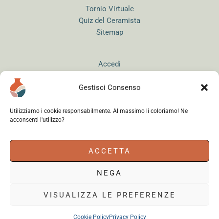
Tornio Virtuale
Quiz del Ceramista
Sitemap
Accedi
Gestisci Consenso
Utilizziamo i cookie responsabilmente. Al massimo li coloriamo! Ne
acconsenti l'utilizzo?
Instagram
WhatsApp
Facebook
ACCETTA
NEGA
Cerama s.r.l.
- via del Mandrione 63, 00181 Roma (Italy) - Partita IVA
18179961000 - Copyright © 2026
VISUALIZZA LE PREFERENZE
Cookie Policy
Privacy Policy