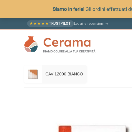
Siamo in ferie!
Gli ordini effettuati
Vai
Leggi le recensioni →
★
★
★
★
★
TRUSTPILOT
al
Cerama
contenuto
DIAMO COLORE ALLA TUA CREATIVITÀ
CAV 12000 BIANCO