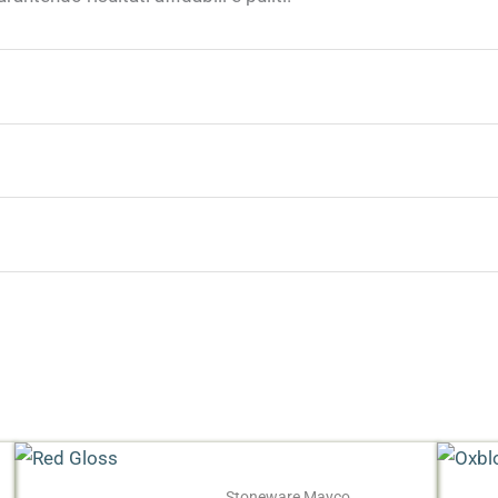
are a pennello, spugna o tampone;
tura);
alti trasparenti.
g, 3 kg
Stoneware Mayco