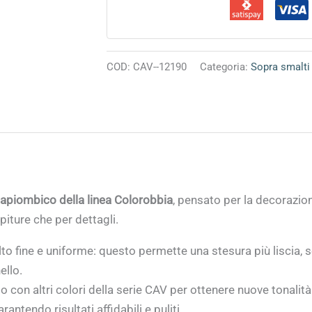
COD:
CAV--12190
Categoria:
Sopra smalti
apiombico della linea Colorobbia
, pensato per la decorazion
piture che per dettagli.
lto fine e uniforme: questo permette una stesura più liscia,
ello.
 con altri colori della serie CAV per ottenere nuove tonalità
rantendo risultati affidabili e puliti.