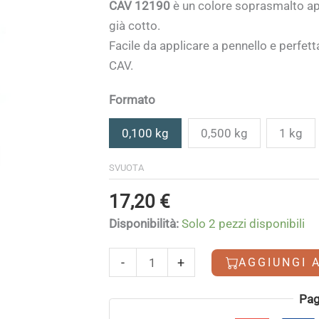
di
CAV 12190
è un colore soprasmalto ap
prezzo:
già cotto.
da
Facile da applicare a pennello e perfett
17,20 €
CAV.
a
273,00 
Formato
0,100 kg
0,500 kg
1 kg
SVUOTA
17,20
€
Disponibilità:
Solo 2 pezzi disponibili
CAV
-
+
AGGIUNGI 
12190
Rosso
Alternative:
Pag
quantità