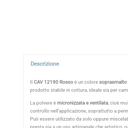
Descrizione
Il
CAV 12190 Rosso
è un colore
soprasmalto 
prodotto stabile in cottura, ideale sia per cam
La polvere è
micronizzata e ventilata
, cioè mo
controllo nell’applicazione, soprattutto a penn
Può essere utilizzato da solo oppure miscelato
presta sia a un uso artigianale che artistico, ga