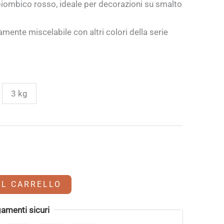
iombico rosso, ideale per decorazioni su smalto
amente miscelabile con altri colori della serie
€
3 kg
AL CARRELLO
amenti sicuri