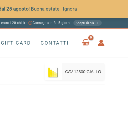
 dal 25 agosto
! Buona estate!
Ignora
 entro i 20 chili)
Consegna in 3 - 5 giorni
·
Scopri di più →
GIFT CARD
CONTATTI
CAV 12300 GIALLO