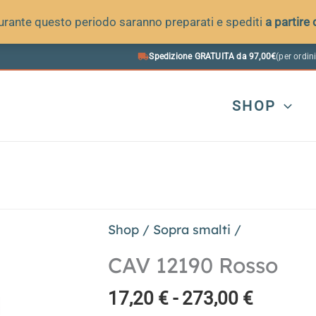
 durante questo periodo saranno preparati e spediti
a partire
Spedizione GRATUITA da 97,00€
(per ordini
SHOP
Shop
/
Sopra smalti
/
CAV 12190 Rosso
Fascia
17,20
€
-
273,00
€