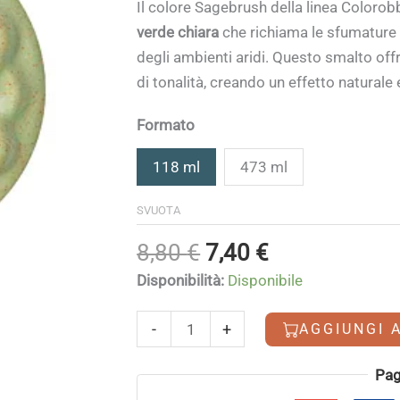
di
Il colore Sagebrush della linea Coloro
prezzo:
verde chiara
che richiama le sfumature d
da
degli ambienti aridi. Questo smalto off
7,40 €
di tonalità, creando un effetto naturale
a
23,90 €
Formato
118 ml
473 ml
SVUOTA
Il
Il
8,80
€
7,40
€
prezzo
prezzo
Disponibilità:
Disponibile
originale
attuale
era:
è:
Sagebrush
-
+
AGGIUNGI 
8,80 €.
7,40 €.
quantità
Alternative:
Pag