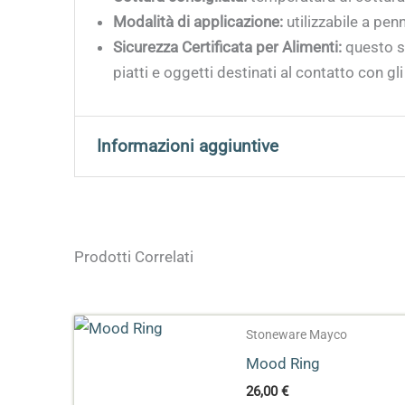
Modalità di applicazione:
utilizzabile a pen
Sicurezza Certificata per Alimenti:
questo sm
piatti e oggetti destinati al contatto con gli
Informazioni aggiuntive
Peso
0,2 kg
Prodotti Correlati
Dimensioni
4,5 × 4,5 × 9 cm
Formato
118 ml, 473 ml
Stoneware Mayco
Effetto
Opaco
Mood Ring
26,00
€