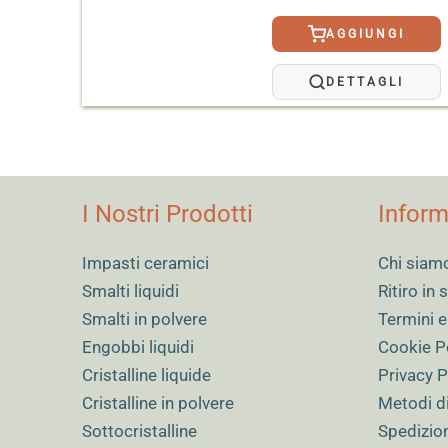
AGGIUNGI
DETTAGLI
I Nostri Prodotti
Inform
Impasti ceramici
Chi siam
Smalti liquidi
Ritiro in
Smalti in polvere
Termini e
Engobbi liquidi
Cookie P
Cristalline liquide
Privacy P
Cristalline in polvere
Metodi d
Sottocristalline
Spedizio