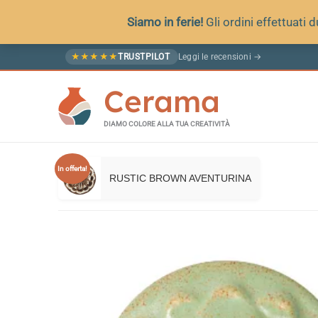
Siamo in ferie!
Gli ordini effettuati
Vai
Leggi le recensioni →
★
★
★
★
★
TRUSTPILOT
al
Cerama
contenuto
DIAMO COLORE ALLA TUA CREATIVITÀ
In offerta!
RUSTIC BROWN AVENTURINA