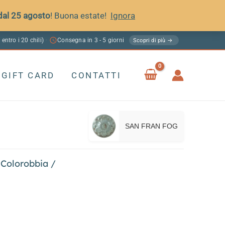
 dal 25 agosto
! Buona estate!
Ignora
 entro i 20 chili)
Consegna in 3 - 5 giorni
·
Scopri di più →
GIFT CARD
CONTATTI
SAN FRAN FOG
 Colorobbia
/