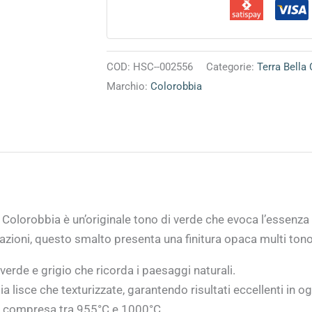
COD:
HSC--002556
Categorie:
Terra Bella
Marchio:
Colorobbia
i Colorobbia è un’originale tono di verde che evoca l’essenza 
eazioni, questo smalto presenta una finitura opaca multi tono
erde e grigio che ricorda i paesaggi naturali.
ia lisce che texturizzate, garantendo risultati eccellenti in o
a compresa tra 955°C e 1000°C.