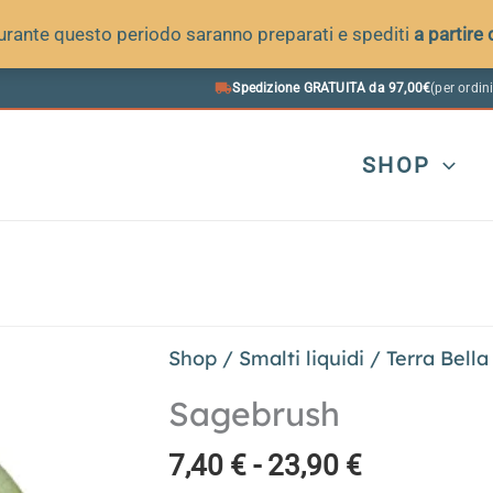
 durante questo periodo saranno preparati e spediti
a partire
Spedizione GRATUITA da 97,00€
(per ordini
SHOP
Shop
/
Smalti liquidi
/
Terra Bella
Sagebrush
Fascia
7,40
€
-
23,90
€