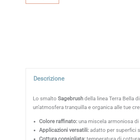
Descrizione
Lo smalto
Sagebrush
della linea Terra Bella d
un’atmosfera tranquilla e organica alle tue cr
Colore raffinato:
una miscela armoniosa di v
Applicazioni versatili:
adatto per superfici s
Cottura consigliata:
temperatura di cottur