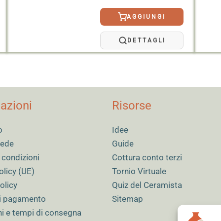
AGGIUNGI
DETTAGLI
azioni
Risorse
o
Idee
 sede
Guide
 condizioni
Cottura conto terzi
olicy (UE)
Tornio Virtuale
olicy
Quiz del Ceramista
i pagamento
Sitemap
ni e tempi di consegna