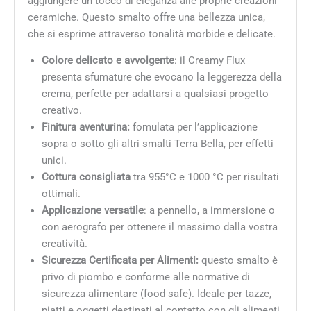
aggiungere un tocco di eleganza alle proprie creazioni
ceramiche. Questo smalto offre una bellezza unica,
che si esprime attraverso tonalità morbide e delicate.
Colore delicato e avvolgente
: il Creamy Flux
presenta sfumature che evocano la leggerezza della
crema, perfette per adattarsi a qualsiasi progetto
creativo.
Finitura aventurina:
fomulata per l’applicazione
sopra o sotto gli altri smalti Terra Bella, per effetti
unici.
Cottura consigliata
tra 955°C e 1000 °C per risultati
ottimali.
Applicazione versatile
: a pennello, a immersione o
con aerografo per ottenere il massimo dalla vostra
creatività.
Sicurezza Certificata per Alimenti:
questo smalto è
privo di piombo e conforme alle normative di
sicurezza alimentare (food safe). Ideale per tazze,
piatti e oggetti destinati al contatto con gli alimenti.