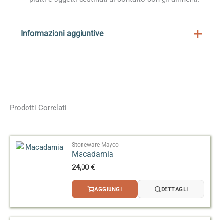
Informazioni aggiuntive
Peso
0,2 kg
Dimensioni
4,5 × 4,5 × 9 cm
Formato
118 ml, 473 ml
Prodotti Correlati
Effetto
Reagente
Stoneware Mayco
Macadamia
24,00
€
AGGIUNGI
DETTAGLI