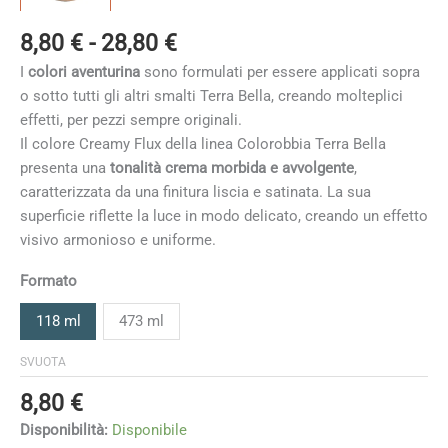
Fascia
8,80
€
-
28,80
€
di
I
colori aventurina
sono formulati per essere applicati sopra
prezzo:
o sotto tutti gli altri smalti Terra Bella, creando molteplici
da
effetti, per pezzi sempre originali.
8,80 €
Il colore Creamy Flux della linea Colorobbia Terra Bella
a
presenta una
tonalità crema morbida e avvolgente
,
28,80 €
caratterizzata da una finitura liscia e satinata. La sua
superficie riflette la luce in modo delicato, creando un effetto
visivo armonioso e uniforme.
Formato
118 ml
473 ml
SVUOTA
8,80
€
Disponibilità:
Disponibile