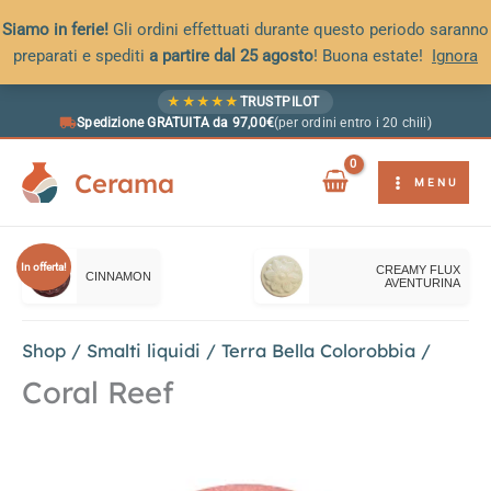
Siamo in ferie!
Gli ordini effettuati durante questo periodo saranno
preparati e spediti
a partire dal 25 agosto
! Buona estate!
Ignora
Vai
★
★
★
★
★
TRUSTPILOT
al
Spedizione GRATUITA da 97,00€
(per ordini entro i 20 chili)
contenuto
Cerama
MENU
In offerta!
CREAMY FLUX
CINNAMON
AVENTURINA
Shop
/
Smalti liquidi
/
Terra Bella Colorobbia
/
Coral Reef