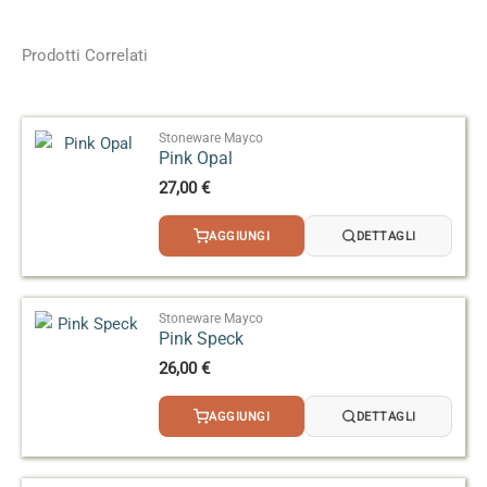
Dimensioni
4,5 × 4,5 × 9 cm
Formato
118 ml, 473 ml
Prodotti Correlati
Effetto
Lucido
Stoneware Mayco
Pink Opal
27,00
€
AGGIUNGI
DETTAGLI
Stoneware Mayco
Pink Speck
26,00
€
AGGIUNGI
DETTAGLI