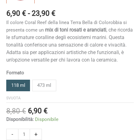
Fascia
6,90
€
-
23,90
€
di
Il colore Coral Reef della linea Terra Bella di Colorobbia si
prezzo:
mix di toni rosati e aranciati
,
che ricorda
presenta come un
da
le sfumature coralline degli ecosistemi marini. Questa
6,90 €
tonalità conferisce
una sensazione di calore e vivacità.
a
Adatta sia per applicazioni artistiche che funzionali, è
23,90 €
un’opzione versatile per chi lavora con la ceramica.
Formato
118 ml
473 ml
SVUOTA
Il
Il
8,80
€
6,90
€
prezzo
prezzo
Disponibilità:
Disponibile
originale
attuale
era:
è:
Coral
-
+
Reef