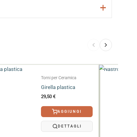
:
ESAURITO
Torni per Ceramica
Girella plastica
29,50
€
AGGIUNGI
DETTAGLI