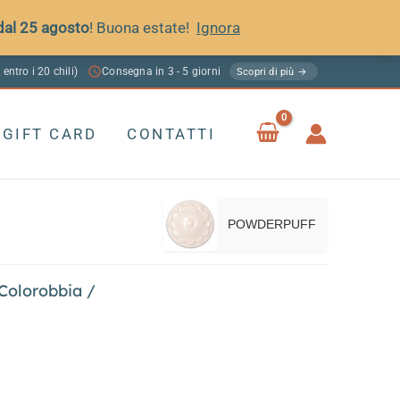
 dal 25 agosto
! Buona estate!
Ignora
 entro i 20 chili)
Consegna in 3 - 5 giorni
·
Scopri di più →
GIFT CARD
CONTATTI
POWDERPUFF
 Colorobbia
/