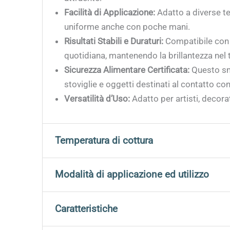
Facilità di Applicazione:
Adatto a diverse te
uniforme anche con poche mani.
Risultati Stabili e Duraturi:
Compatibile con u
quotidiana, mantenendo la brillantezza nel
Sicurezza Alimentare Certificata:
Questo sma
stoviglie e oggetti destinati al contatto con 
Versatilità d’Uso:
Adatto per artisti, decorat
Temperatura di cottura
Per ottenere risultati ottimali è fondamental
Modalità di applicazione ed utilizzo
Fahrenheit)
.
Adatti per tutti i tipi di decorazione con i seg
Caratteristiche
Questa gamma di temperatura permette una corr
attentamente il forno e di effettuare una calib