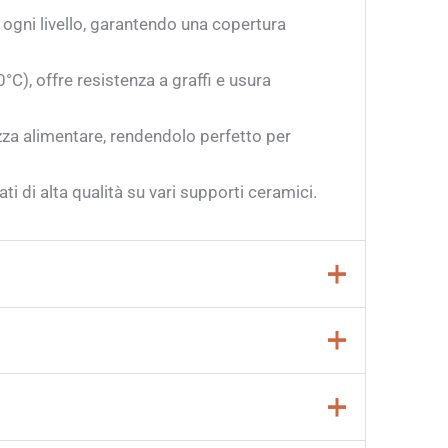
 ogni livello, garantendo una copertura
C), offre resistenza a graffi e usura
za alimentare, rendendolo perfetto per
ti di alta qualità su vari supporti ceramici.
loca tra
955° e 1250° C (1751° – 2282°
e e durevole. Assicurati di monitorare
inale. Seguendo queste indicazioni, potrai