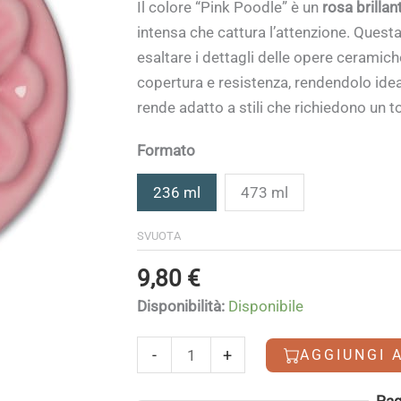
di
Il colore “Pink Poodle” è un
rosa brillan
prezzo:
intensa che cattura l’attenzione. Questa
da
esaltare i dettagli delle opere ceramich
9,80 €
copertura e resistenza, rendendolo ideal
a
rende adatto a stili che richiedono un t
13,50 €
Formato
236 ml
473 ml
SVUOTA
9,80
€
Disponibilità:
Disponibile
Pink
-
+
AGGIUNGI 
Poodle
quantità
Alternative:
Pag