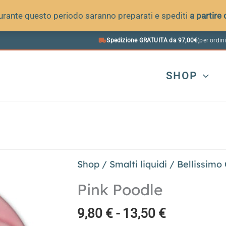
 durante questo periodo saranno preparati e spediti
a partire
Spedizione GRATUITA da 97,00€
(per ordini
SHOP
Shop
/
Smalti liquidi
/
Bellissimo
Pink Poodle
Fascia
9,80
€
-
13,50
€