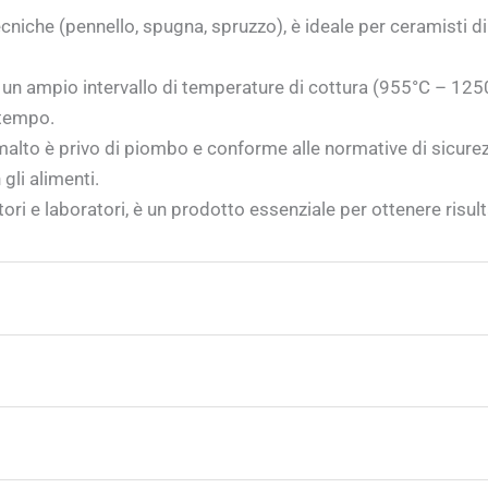
cniche (pennello, spugna, spruzzo), è ideale per ceramisti di
n ampio intervallo di temperature di cottura (955°C – 1250°
 tempo.
lto è privo di piombo e conforme alle normative di sicurez
gli alimenti.
ori e laboratori, è un prodotto essenziale per ottenere risulta
e seguire la temperatura di cottura raccomandata, che si col
uenti strumenti:
etta fusione dello smalto, garantendo una finitura brillant
razione adeguata per evitare eventuali difetti nel prodotto f