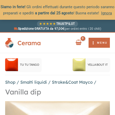
Siamo in ferie!
Gli ordini effettuati durante questo periodo saranno
preparati e spediti
a partire dal 25 agosto
! Buona estate!
Ignora
Vai
★
★
★
★
★
TRUSTPILOT
al
Spedizione GRATUITA da 97,00€
(per ordini entro i 20 chili)
contenuto
Cerama
MENU
TU TU TANGO
YELLA BOUT IT
Shop
/
Smalti liquidi
/
Stroke&Coat Mayco
/
Vanilla dip