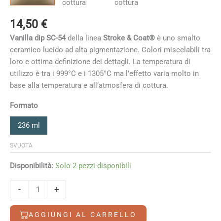
14,50
€
Vanilla dip SC-54
della linea
Stroke & Coat®
è uno smalto
ceramico lucido ad alta pigmentazione. Colori miscelabili tra
loro e ottima definizione dei dettagli. La temperatura di
utilizzo è tra i 999°C e i 1305°C ma l’effetto varia molto in
base alla temperatura e all’atmosfera di cottura
.
Formato
236 ml
SVUOTA
Disponibilità:
Solo 2 pezzi disponibili
Vanilla
-
+
dip
quantità
AGGIUNGI AL CARRELLO