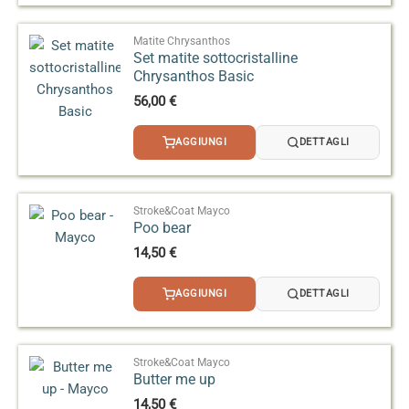
Matite Chrysanthos
Set matite sottocristalline
Chrysanthos Basic
56,00
€
AGGIUNGI
DETTAGLI
Stroke&Coat Mayco
Poo bear
14,50
€
AGGIUNGI
DETTAGLI
Stroke&Coat Mayco
Butter me up
14,50
€