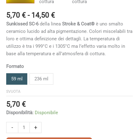
Fascia
5,70
€
-
14,50
€
di
Sunkissed SC-6
della linea
Stroke & Coat®
è uno smalto
prezzo:
ceramico lucido ad alta pigmentazione. Colori miscelabili tra
da
loro e ottima definizione dei dettagli. La temperatura di
5,70 €
utilizzo è tra i 999°C e i 1305°C ma l’effetto varia molto in
a
base alla temperatura e all’atmosfera di cottura
.
14,50 €
Formato
59 ml
236 ml
SVUOTA
5,70
€
Disponibilità:
Disponibile
Sunkissed
-
+
quantità