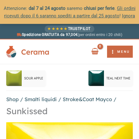
Attenzione:
dal 7 al 24 agosto
saremo
chiusi per ferie
.
Gli ordini
ricevuti dopo il 6 saranno spediti a partire dal 25 agosto
!
Ignora
Vai
★
★
★
★
★
TRUSTPILOT
al
Spedizione GRATUITA da 97,00€
(per ordini entro i 20 chili)
contenuto
Cerama
MENU
SOUR APPLE
TEAL NEXT TIME
Shop
/
Smalti liquidi
/
Stroke&Coat Mayco
/
Sunkissed