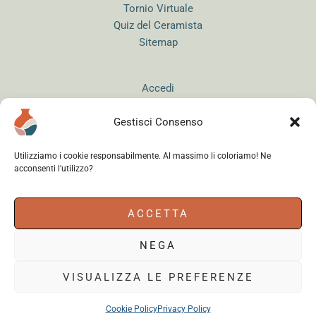
Tornio Virtuale
Quiz del Ceramista
Sitemap
Accedi
Gestisci Consenso
Utilizziamo i cookie responsabilmente. Al massimo li coloriamo! Ne
acconsenti l'utilizzo?
Instagram
WhatsApp
Facebook
ACCETTA
NEGA
Cerama s.r.l.
- via del Mandrione 63, 00181 Roma (Italy) - Partita IVA
18179961000 - Copyright © 2026
VISUALIZZA LE PREFERENZE
Cookie Policy
Privacy Policy