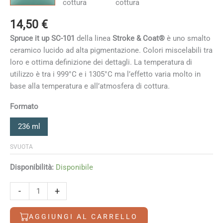
14,50
€
Spruce it up SC-101
della linea
Stroke & Coat®
è uno smalto
ceramico lucido ad alta pigmentazione. Colori miscelabili tra
loro e ottima definizione dei dettagli. La temperatura di
utilizzo è tra i 999°C e i 1305°C ma l’effetto varia molto in
base alla temperatura e all’atmosfera di cottura
.
Formato
236 ml
SVUOTA
Disponibilità:
Disponibile
Spruce
-
+
it
up
AGGIUNGI AL CARRELLO