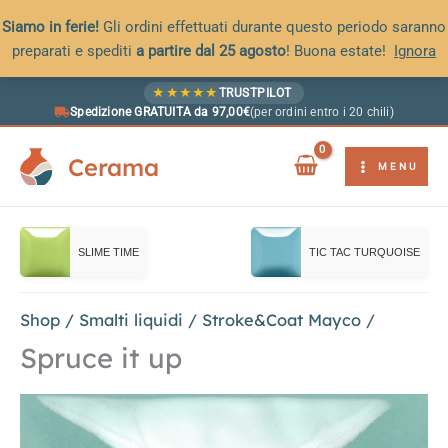
Siamo in ferie!
Gli ordini effettuati durante questo periodo saranno
preparati e spediti
a partire dal 25 agosto
! Buona estate!
Ignora
Vai
★
★
★
★
★
TRUSTPILOT
al
Spedizione GRATUITA da 97,00€
(per ordini entro i 20 chili)
contenuto
Cerama
MENU
SLIME TIME
TIC TAC TURQUOISE
Shop
/
Smalti liquidi
/
Stroke&Coat Mayco
/
Spruce it up