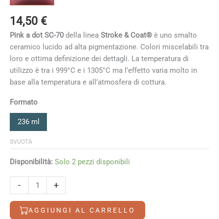
14,50
€
Pink a dot SC-70
della linea
Stroke & Coat®
è uno smalto
ceramico lucido ad alta pigmentazione. Colori miscelabili tra
loro e ottima definizione dei dettagli. La temperatura di
utilizzo è tra i 999°C e i 1305°C ma l’effetto varia molto in
base alla temperatura e all’atmosfera di cottura
.
Formato
236 ml
SVUOTA
Disponibilità:
Solo 2 pezzi disponibili
Pink
-
+
a
dot
AGGIUNGI AL CARRELLO
quantità