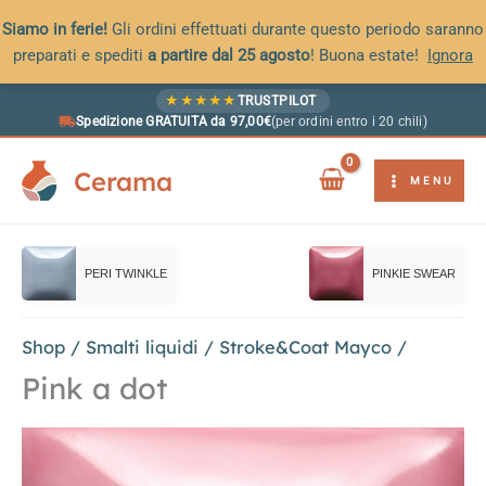
Siamo in ferie!
Gli ordini effettuati durante questo periodo saranno
preparati e spediti
a partire dal 25 agosto
! Buona estate!
Ignora
Vai
★
★
★
★
★
TRUSTPILOT
al
Spedizione GRATUITA da 97,00€
(per ordini entro i 20 chili)
contenuto
Cerama
MENU
PERI TWINKLE
PINKIE SWEAR
Shop
/
Smalti liquidi
/
Stroke&Coat Mayco
/
Pink a dot