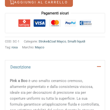
AGGIUNGI AL CARRELLO
quantità
Alternative:
Pagamenti sicuri
COD:
SC-1
Categorie:
Stroke&Coat Mayco
,
Smalti liquidi
Tag:
rosa
Marchio:
Mayco
Descrizione
Pink a Boo
è uno smalto ceramico cremoso,
altamente pigmentato e dalla consistenza viscosa,
ideale sia per decorazioni di precisione sia per
coperture uniformi su tutta la superficie. La sua
formula garantisce un’applicazione fluida e controllata,