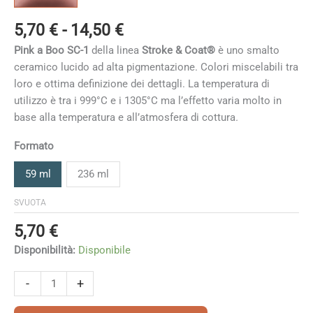
Fascia
5,70
€
-
14,50
€
di
Pink a Boo SC-1
della linea
Stroke & Coat®
è uno smalto
prezzo:
ceramico lucido ad alta pigmentazione. Colori miscelabili tra
da
loro e ottima definizione dei dettagli. La temperatura di
5,70 €
utilizzo è tra i 999°C e i 1305°C ma l’effetto varia molto in
a
base alla temperatura e all’atmosfera di cottura
.
14,50 €
Formato
59 ml
236 ml
SVUOTA
5,70
€
Disponibilità:
Disponibile
Pink
-
+
a
Boo