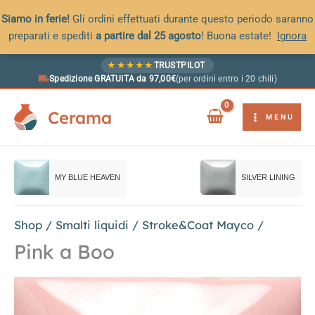
Siamo in ferie!
Gli ordini effettuati durante questo periodo saranno
preparati e spediti
a partire dal 25 agosto
! Buona estate!
Ignora
Vai
★
★
★
★
★
TRUSTPILOT
al
Spedizione GRATUITA da 97,00€
(per ordini entro i 20 chili)
contenuto
Cerama
MENU
MY BLUE HEAVEN
SILVER LINING
Shop
/
Smalti liquidi
/
Stroke&Coat Mayco
/
Pink a Boo