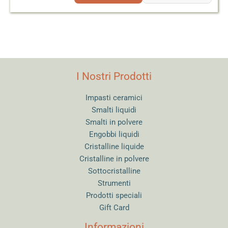
I Nostri Prodotti
Impasti ceramici
Smalti liquidi
Smalti in polvere
Engobbi liquidi
Cristalline liquide
Cristalline in polvere
Sottocristalline
Strumenti
Prodotti speciali
Gift Card
Informazioni