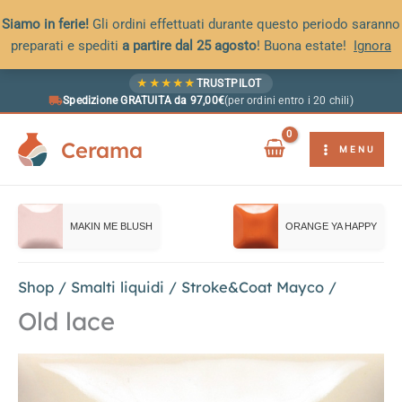
Siamo in ferie!
Gli ordini effettuati durante questo periodo saranno
preparati e spediti
a partire dal 25 agosto
! Buona estate!
Ignora
Vai
★
★
★
★
★
TRUSTPILOT
al
Spedizione GRATUITA da 97,00€
(per ordini entro i 20 chili)
contenuto
Cerama
MENU
MAKIN ME BLUSH
ORANGE YA HAPPY
Shop
/
Smalti liquidi
/
Stroke&Coat Mayco
/
Old lace