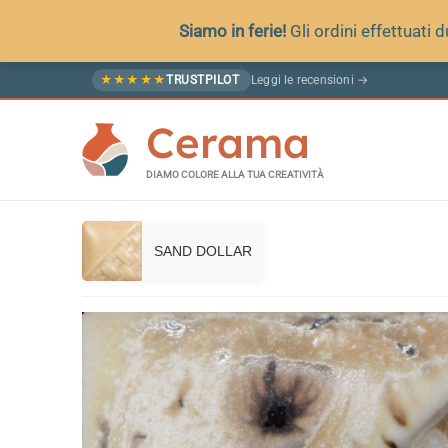
Siamo in ferie!
Gli ordini effettuati
Vai
Leggi le recensioni →
★
★
★
★
★
TRUSTPILOT
al
Cerama
contenuto
DIAMO COLORE ALLA TUA CREATIVITÀ
SAND DOLLAR