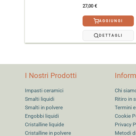
Evitare di posizionare i cristalli nel terzo
27,00
€
cristalli tendono a colare più della base de
I cristalli tendono a colare più della base: 
AGGIUNGI
uniforme;
DETTAGLI
Un’applicazione eccessiva può causare colat
I Nostri Prodotti
Inform
Impasti ceramici
Chi siam
Smalti liquidi
Ritiro in
Smalti in polvere
Termini e
Engobbi liquidi
Cookie P
Cristalline liquide
Privacy P
Cristalline in polvere
Metodi d