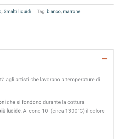
o
,
Smalti liquidi
Tag:
bianco
,
marrone
lità agli artisti che lavorano a temperature di
oni
che si fondono durante la cottura.
iù lucide
.
Al cono 10 (circa 1300°C)
il colore