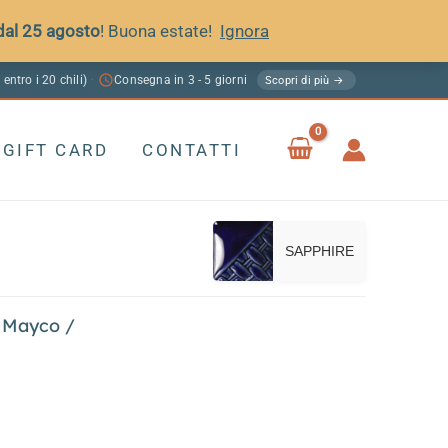
 dal 25 agosto
! Buona estate!
Ignora
 entro i 20 chili)
Consegna in 3 - 5 giorni
·
Scopri di più →
GIFT CARD
CONTATTI
SAPPHIRE
 Mayco
/