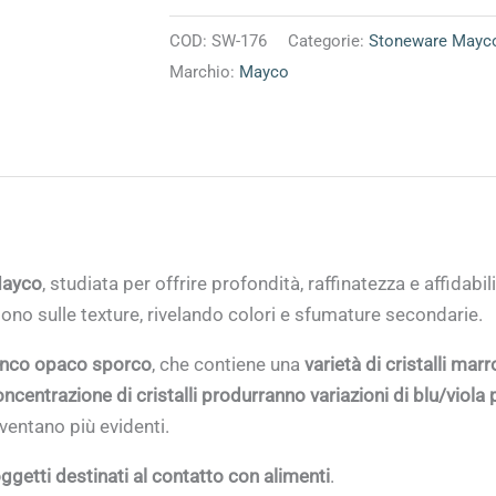
COD:
SW-176
Categorie:
Stoneware Mayc
Marchio:
Mayco
Mayco
, studiata per offrire profondità, raffinatezza e affidabi
ono sulle texture, rivelando colori e sfumature secondarie.
anco opaco sporco
, che contiene una
varietà di cristalli marr
entrazione di cristalli produrranno variazioni di blu/viola p
iventano più evidenti.
oggetti destinati al contatto con alimenti
.