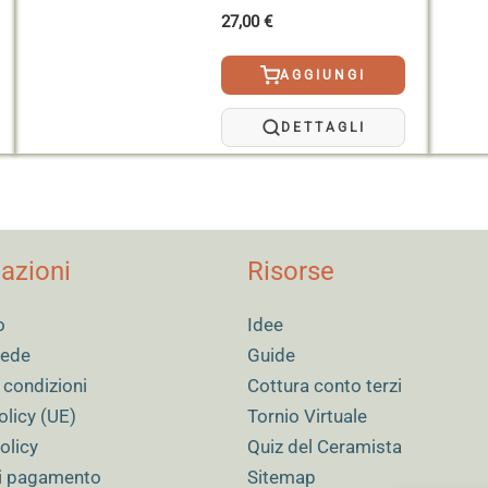
 inferiore di un pezzo verticale, poiché potrebbero aumentare 
27,00
€
llo smalto;
mentre lo smalto è ancora bagnato, è possibile utilizzare un p
AGGIUNGI
DETTAGLI
ure o la formazione di piccoli fori.
azioni
Risorse
o
Idee
 sede
Guide
 condizioni
Cottura conto terzi
olicy (UE)
Tornio Virtuale
olicy
Quiz del Ceramista
i pagamento
Sitemap