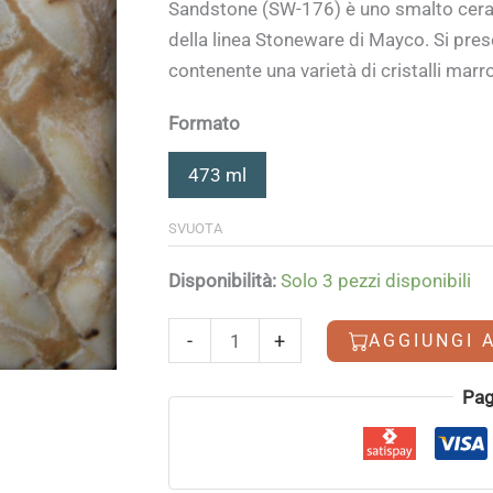
Sandstone (SW-176) è uno smalto cera
della linea Stoneware di Mayco. Si pr
contenente una varietà di cristalli marr
Formato
473 ml
SVUOTA
Disponibilità:
Solo 3 pezzi disponibili
Sandstone
-
+
AGGIUNGI 
quantità
Alternative:
Pag