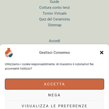
Guide
Cottura conto terzi
Tornio Virtuale
Quiz del Ceramista
Sitemap
Accedi
Gestisci Consenso
Utilizziamo i cookie responsabilmente. Al massimo li coloriamo! Ne
acconsenti l'utilizzo?
Instagram
WhatsApp
Facebook
ACCETTA
NEGA
Cerama s.r.l.
- via del Mandrione 63, 00181 Roma (Italy) - Partita IVA
18179961000 - Copyright © 2026
VISUALIZZA LE PREFERENZE