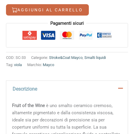
the
AGGIUNGI AL CARRELLO
Wine
quantità
Alternative:
Pagamenti sicuri
COD:
SC-33
Categorie:
Stroke&Coat Mayco
,
Smalti liquidi
Tag:
viola
Marchio:
Mayco
Descrizione
Fruit of the Wine
è uno smalto ceramico cremoso,
altamente pigmentato e dalla consistenza viscosa,
ideale sia per decorazioni di precisione sia per
coperture uniformi su tutta la superficie. La sua