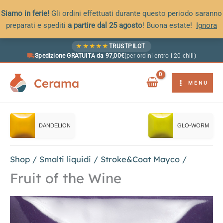
Siamo in ferie!
Gli ordini effettuati durante questo periodo saranno
preparati e spediti
a partire dal 25 agosto
! Buona estate!
Ignora
Vai
★
★
★
★
★
TRUSTPILOT
al
Spedizione GRATUITA da 97,00€
(per ordini entro i 20 chili)
contenuto
Cerama
MENU
DANDELION
GLO-WORM
Shop
/
Smalti liquidi
/
Stroke&Coat Mayco
/
Fruit of the Wine