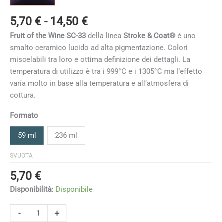
Fascia
5,70
€
-
14,50
€
di
Fruit of the Wine
SC-33
della linea
Stroke & Coat®
è uno
prezzo:
smalto ceramico lucido ad alta pigmentazione. Colori
da
miscelabili tra loro e ottima definizione dei dettagli. La
5,70 €
temperatura di utilizzo è tra i 999°C e i 1305°C ma l’effetto
a
varia molto in base alla temperatura e all’atmosfera di
14,50 €
cottura
.
Formato
59 ml
236 ml
SVUOTA
5,70
€
Disponibilità:
Disponibile
Fruit
-
+
of