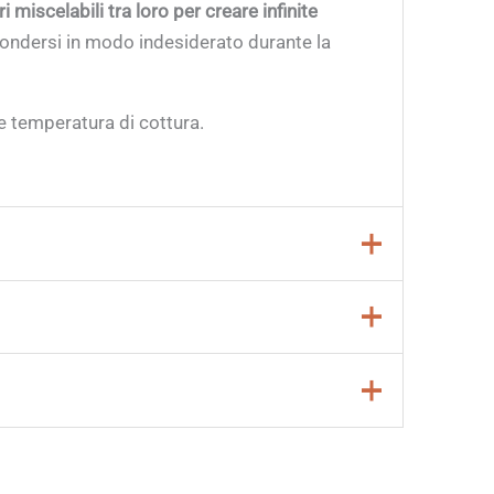
ri miscelabili tra loro per creare infinite
 fondersi in modo indesiderato durante la
 e temperatura di cottura.
omatica;
ngeranno opacità
. Si consigliano
2-3 mani per
 lo si desidera, è possibile aggiungere una
o 10 in riduzione.