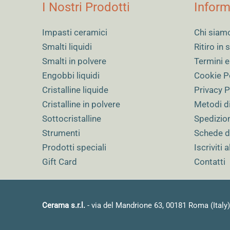
I Nostri Prodotti
Inform
Impasti ceramici
Chi siam
Smalti liquidi
Ritiro in
Smalti in polvere
Termini e
Engobbi liquidi
Cookie P
Cristalline liquide
Privacy P
Cristalline in polvere
Metodi d
Sottocristalline
Spedizio
Strumenti
Schede d
Prodotti speciali
Iscriviti 
Gift Card
Contatti
Cerama s.r.l.
- via del Mandrione 63, 00181 Roma (Italy