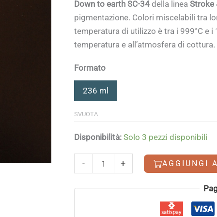
Down to earth SC-34
della linea
Stroke
pigmentazione. Colori miscelabili tra lo
temperatura di utilizzo è tra i 999°C e i
temperatura e all’atmosfera di cottura
.
Formato
236 ml
SVUOTA
Disponibilità:
Solo 3 pezzi disponibili
Down
-
+
AGGIUNGI 
to
earth
Alternative:
Pag
quantità