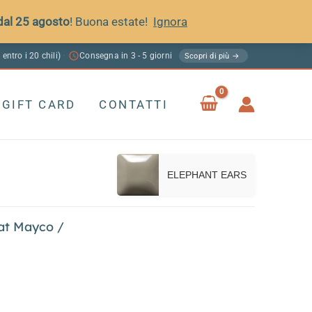
 dal 25 agosto
! Buona estate!
Ignora
 entro i 20 chili)
Consegna in 3 - 5 giorni
·
Scopri di più →
GIFT CARD
CONTATTI
ELEPHANT EARS
at Mayco
/