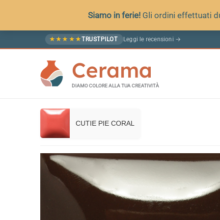
Siamo in ferie!
Gli ordini effettuati
Vai
Leggi le recensioni →
★
★
★
★
★
TRUSTPILOT
al
Cerama
contenuto
DIAMO COLORE ALLA TUA CREATIVITÀ
CUTIE PIE CORAL