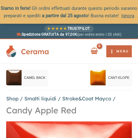
Siamo in ferie!
Gli ordini effettuati durante questo periodo saranno
preparati e spediti
a partire dal 25 agosto
! Buona estate!
Ignora
Vai
★
★
★
★
★
TRUSTPILOT
al
Spedizione GRATUITA da 97,00€
(per ordini entro i 20 chili)
contenuto
Cerama
MENU
CAMEL BACK
CANT-ELOPE
Shop
/
Smalti liquidi
/
Stroke&Coat Mayco
/
Candy Apple Red