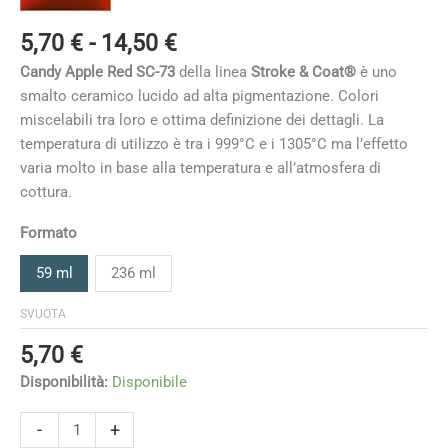
Fascia
5,70
€
-
14,50
€
di
Candy Apple Red
SC-73
della linea
Stroke & Coat®
è uno
prezzo:
smalto ceramico lucido ad alta pigmentazione. Colori
da
miscelabili tra loro e ottima definizione dei dettagli. La
5,70 €
temperatura di utilizzo è tra i 999°C e i 1305°C ma l’effetto
a
varia molto in base alla temperatura e all’atmosfera di
14,50 €
cottura
.
Formato
59 ml
236 ml
SVUOTA
5,70
€
Disponibilità:
Disponibile
Candy
-
+
Apple