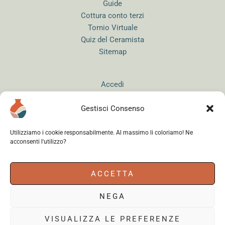
Guide
Cottura conto terzi
Tornio Virtuale
Quiz del Ceramista
Sitemap
Accedi
Gestisci Consenso
Utilizziamo i cookie responsabilmente. Al massimo li coloriamo! Ne
acconsenti l'utilizzo?
Instagram
WhatsApp
Facebook
ACCETTA
NEGA
Cerama s.r.l.
- via del Mandrione 63, 00181 Roma (Italy) - Partita IVA
18179961000 - Copyright © 2026
VISUALIZZA LE PREFERENZE