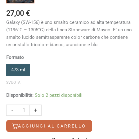
27,00
€
Galaxy (SW-156) è uno smalto ceramico ad alta temperatura
(1196°C – 1305°C) della linea Stoneware di Mayco. E’ un uno
smalto lucido semitrasparente color carbone che contiene
un cristallo tricolore bianco, arancione e blu.
Formato
473 ml
SVUOTA
Disponibilità:
Solo 2 pezzi disponibili
Galaxy
-
+
quantità
AGGIUNGI AL CARRELLO