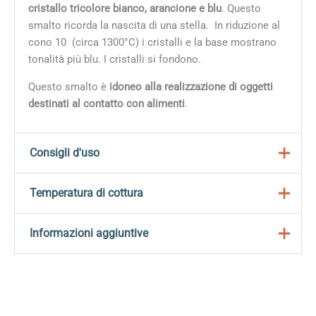
cristallo tricolore bianco, arancione e blu
. Questo
smalto ricorda la nascita di una stella. In riduzione al
cono 10 (circa 1300°C)
i cristalli e la base mostrano
tonalità più blu. I cristalli si fondono.
Questo smalto è
idoneo alla realizzazione di oggetti
destinati al contatto con alimenti
.
Consigli d'uso
Gli smalti stoneware Mayco sono formulati per creare
Temperatura di cottura
ricche variazioni cromatiche ed effetti di grande
profondità.
Questo smalto può essere cotto tra 1196°C e 1305°C.
Informazioni aggiuntive
Come riportato nella descrizione del prodotto, il colore
Preparazione
finale cambia in modo significativo a seconda della
Peso
0,800 kg
Mescolare accuratamente prima dell’uso iniziale;
temperatura di cottura selezionata all’interno di questo
Nei prodotti contenenti cristalli, questi tendono a
range, del tipo di argilla scelto e dello spessore della
Dimensioni
9 × 9 × 9 cm
depositarsi sul fondo del barattolo: rimescolare con