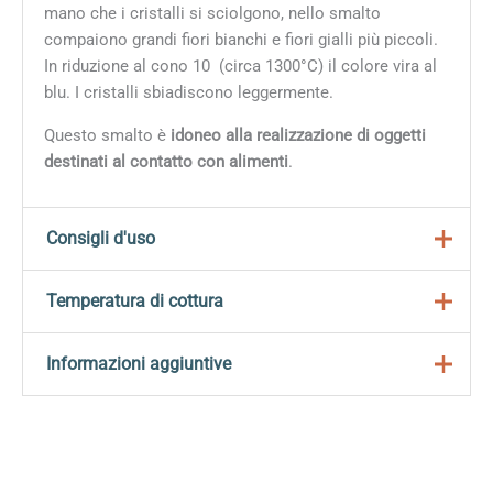
mano che i cristalli si sciolgono, nello smalto
compaiono grandi fiori bianchi e fiori gialli più piccoli.
In riduzione al cono 10 (circa 1300°C) i
l colore vira al
blu. I cristalli sbiadiscono leggermente.
Questo smalto è
idoneo alla realizzazione di oggetti
destinati al contatto con alimenti
.
Consigli d'uso
Gli smalti stoneware Mayco sono formulati per creare
Temperatura di cottura
ricche variazioni cromatiche ed effetti di grande
profondità.
Questo smalto può essere cotto tra 1196°C e 1305°C.
Informazioni aggiuntive
Come riportato nella descrizione del prodotto, il colore
Preparazione
finale cambia in modo significativo a seconda della
Peso
0,800 kg
Mescolare accuratamente prima dell’uso iniziale;
temperatura di cottura selezionata all’interno di questo
Nei prodotti contenenti cristalli, questi tendono a
range, del tipo di argilla scelto e dello spessore della
Dimensioni
9 × 9 × 9 cm
depositarsi sul fondo del barattolo: rimescolare con