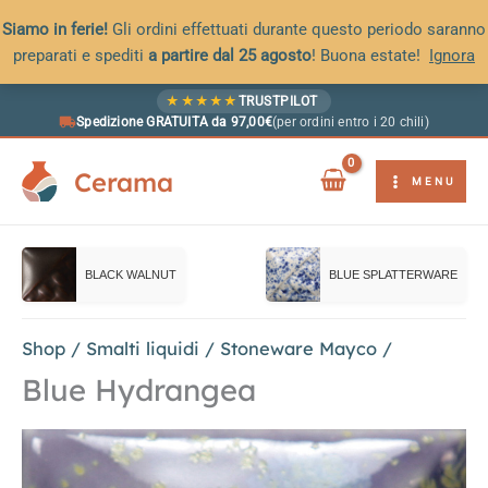
Siamo in ferie!
Gli ordini effettuati durante questo periodo saranno
preparati e spediti
a partire dal 25 agosto
! Buona estate!
Ignora
Vai
★
★
★
★
★
TRUSTPILOT
al
Spedizione GRATUITA da 97,00€
(per ordini entro i 20 chili)
contenuto
Cerama
MENU
BLACK WALNUT
BLUE SPLATTERWARE
Shop
/
Smalti liquidi
/
Stoneware Mayco
/
Blue Hydrangea