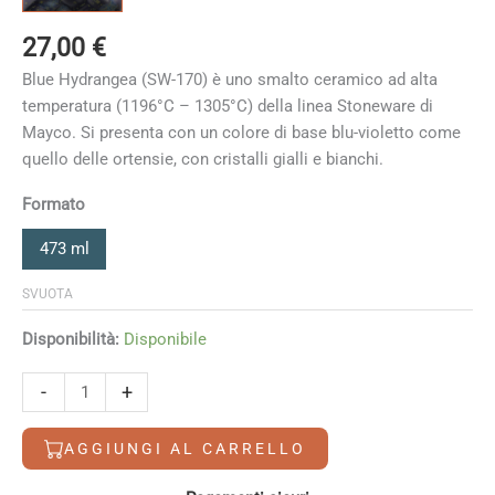
27,00
€
Blue Hydrangea (SW-170) è uno smalto ceramico ad alta
temperatura (1196°C – 1305°C) della linea Stoneware di
Mayco. Si presenta con un colore di base blu-violetto come
quello delle ortensie, con cristalli gialli e bianchi
.
Formato
473 ml
SVUOTA
Disponibilità:
Disponibile
Blue
-
+
Hydrangea
quantità
AGGIUNGI AL CARRELLO