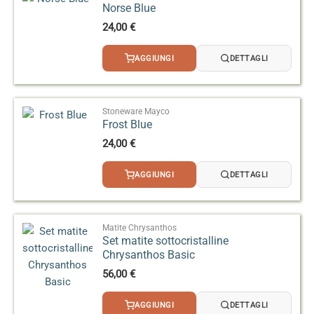
Norse Blue
Un’applicazione eccessiva può causare colature o
24,00
€
la formazione di piccoli fori.
AGGIUNGI
DETTAGLI
Stoneware Mayco
Frost Blue
24,00
€
AGGIUNGI
DETTAGLI
Matite Chrysanthos
Set matite sottocristalline
Chrysanthos Basic
56,00
€
AGGIUNGI
DETTAGLI