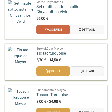
Matite Chrysanthos
temperature troppo elevate che potrebbero causare
presentare caratteristiche visive alterate.
Set matite sottocristalline
rotture.
Applicazioni su corpi ceramici a bassa temperatura
Chrysanthos Vivid
Testare sempre su campioni prima di applicare su
vanno testate sempre su piccoli campioni prima di
56,00
€
pezzi definitivi, adattando la temperatura di cottura.
realizzare pezzi definitivi, e si consiglia di non
Evitare l’applicazione su superfici porose o
superare il limite di resistenza dell’impasto per
AGGIUNGI
DETTAGLI
altamente assorbenti senza uno strato di smalto
evitare deformazioni o rotture.
idoneo, per mantenere brillantezza e solidità
In conclusione, rispettare il range di temperatura
dell’effetto.
consigliato è essenziale per ottenere effetti 3D
Stroke&Coat Mayco
Tic tac turquoise
brillanti e sicuri, soprattutto nelle lavorazioni
artistiche su gres o stoneware.
Fascia
5,70
€
-
14,50
€
di
prezzo:
SCEGLI
DETTAGLI
da
5,70 €
a
14,50 €
Fundamentals Mayco
Tuscon Turquoise
Fascia
8,00
€
-
24,90
€
di
prezzo: