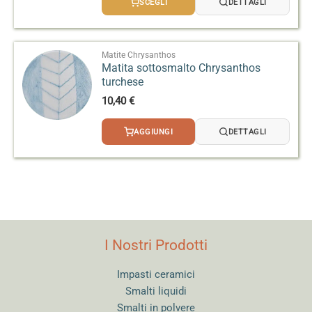
SCEGLI
DETTAGLI
da
8,00 €
a
24,90 €
Matite Chrysanthos
Matita sottosmalto Chrysanthos
turchese
10,40
€
AGGIUNGI
DETTAGLI
I Nostri Prodotti
Impasti ceramici
Smalti liquidi
Smalti in polvere