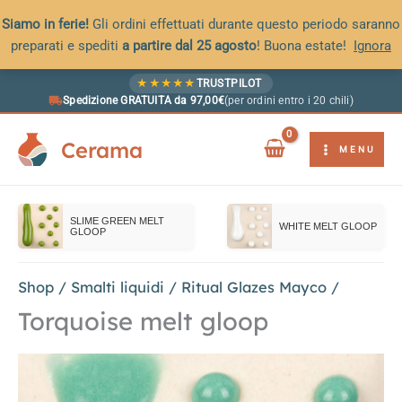
Siamo in ferie!
Gli ordini effettuati durante questo periodo saranno
preparati e spediti
a partire dal 25 agosto
! Buona estate!
Ignora
Vai
★
★
★
★
★
TRUSTPILOT
al
Spedizione GRATUITA da 97,00€
(per ordini entro i 20 chili)
contenuto
Cerama
MENU
SLIME GREEN MELT
WHITE MELT GLOOP
GLOOP
Shop
/
Smalti liquidi
/
Ritual Glazes Mayco
/
Torquoise melt gloop