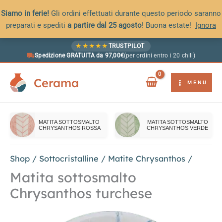
Siamo in ferie!
Gli ordini effettuati durante questo periodo saranno
preparati e spediti
a partire dal 25 agosto
! Buona estate!
Ignora
Vai
★
★
★
★
★
TRUSTPILOT
al
Spedizione GRATUITA da 97,00€
(per ordini entro i 20 chili)
contenuto
Cerama
MENU
MATITA SOTTOSMALTO
MATITA SOTTOSMALTO
CHRYSANTHOS ROSSA
CHRYSANTHOS VERDE
Shop
/
Sottocristalline
/
Matite Chrysanthos
/
Matita sottosmalto
Chrysanthos turchese