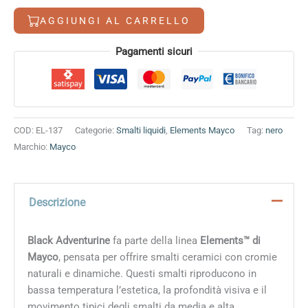
quantità
AGGIUNGI AL CARRELLO
Alternative:
Pagamenti sicuri
COD:
EL-137
Categorie:
Smalti liquidi
,
Elements Mayco
Tag:
nero
Marchio:
Mayco
Descrizione
Black Adventurine
fa parte della linea
Elements™ di
Mayco
, pensata per offrire smalti ceramici con cromie
naturali e dinamiche. Questi smalti riproducono in
bassa temperatura l’estetica, la profondità visiva e il
movimento tipici degli smalti da media e alta