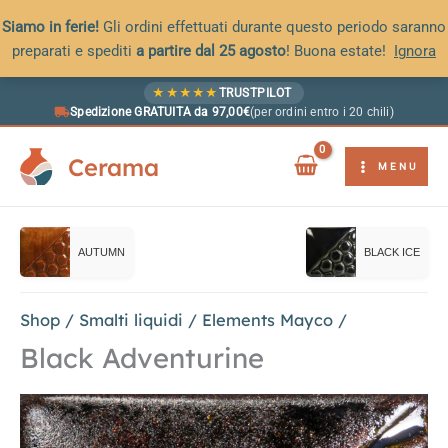
Siamo in ferie!
Gli ordini effettuati durante questo periodo saranno
preparati e spediti
a partire dal 25 agosto
! Buona estate!
Ignora
Vai
★
★
★
★
★
TRUSTPILOT
al
Spedizione GRATUITA da 97,00€
(per ordini entro i 20 chili)
contenuto
Cerama
MENU
AUTUMN
BLACK ICE
Shop
/
Smalti liquidi
/
Elements Mayco
/
Black Adventurine