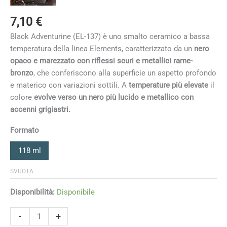
7,10
€
Black Adventurine (EL-137) è uno smalto ceramico a bassa
temperatura della linea Elements, caratterizzato da un
nero
opaco e marezzato con riflessi scuri e metallici rame-
bronzo
, che conferiscono alla superficie un aspetto profondo
e materico con variazioni sottili. A
temperature più elevate
il
colore
evolve verso un nero più lucido e metallico con
accenni grigiastri.
Formato
118 ml
SVUOTA
Disponibilità:
Disponibile
Black
-
+
Adventurine