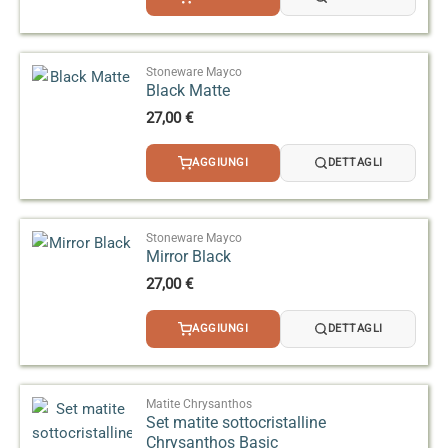
Eseguire sempre prove di cottura prima della
documentazione ufficiale Mayco:
produzione finale, soprattutto in caso di
Elements™ ACMI Dinnerware Information (PDF Mayco)
sovrapposizioni con altri smalti.
Stoneware Mayco
Black Matte
27,00
€
AGGIUNGI
DETTAGLI
Stoneware Mayco
Mirror Black
27,00
€
AGGIUNGI
DETTAGLI
Matite Chrysanthos
Set matite sottocristalline
Chrysanthos Basic