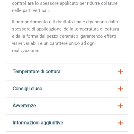
controllare lo spessore applicato per ridurre colature
nelle parti verticali.
Il comportamento e il risultato finale dipendono dallo
spessore di applicazione, dalla temperatura di cottura
e dalla forma del pezzo ceramico, garantendo effetti
visivi variabili e un carattere unico ad ogni
realizzazione.
Temperature di cottura
Cottura consigliata: cono 06-05 / 999 °C – 1046 °C;
Consigli d'uso
È consigliata una velocità di riscaldamento media,
pari a circa 120 °C all’ora, fino al cono 06;
Agitare per 5 o 6 secondi prima dell’uso;
Avvertenze
Molti Elements producono effetti interessanti a
Versare la glassa su una tavolozza (piastrella,
temperature di cottura più elevate (cono 5-10), ma
piatto, etc.) e applicarla con un pennello morbido o
Gli
smalti Mayco Elements™
non sono generalmente
Informazioni aggiuntive
cambiano colore. Prima dell’uso si consiglia di
un accessorio decorativo a scelta (spugna, timbro,
consigliati per la realizzazione di
articoli da tavola
effettuare delle prove per determinare il colore, le
etc.). Immergere il pennello direttamente nel