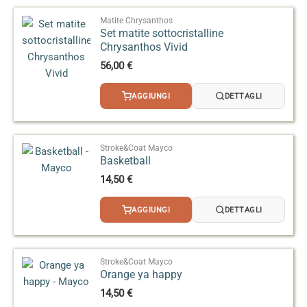
Elements™ ACMI Dinnerware Information (PDF Mayco)
a
sovrapposizioni con altri smalti.
29,20 €
Matite Chrysanthos
Set matite sottocristalline
Chrysanthos Vivid
56,00
€
AGGIUNGI
DETTAGLI
Stroke&Coat Mayco
Basketball
14,50
€
AGGIUNGI
DETTAGLI
Stroke&Coat Mayco
Orange ya happy
14,50
€