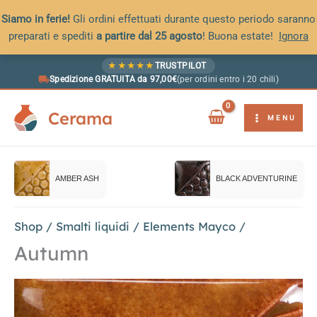
Siamo in ferie!
Gli ordini effettuati durante questo periodo saranno
preparati e spediti
a partire dal 25 agosto
! Buona estate!
Ignora
Vai
★
★
★
★
★
TRUSTPILOT
al
Spedizione GRATUITA da 97,00€
(per ordini entro i 20 chili)
contenuto
Cerama
MENU
AMBER ASH
BLACK ADVENTURINE
Shop
/
Smalti liquidi
/
Elements Mayco
/
Autumn