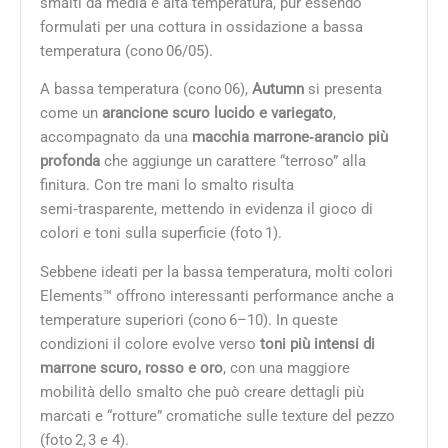
smalti da media e alta temperatura, pur essendo
formulati per una cottura in ossidazione a bassa
temperatura (cono 06/05).
A bassa temperatura (cono 06),
Autumn
si presenta
come un
arancione scuro lucido e variegato
,
accompagnato da una
macchia marrone‑arancio più
profonda
che aggiunge un carattere “terroso” alla
finitura. Con tre mani lo smalto risulta
semi‑trasparente, mettendo in evidenza il gioco di
colori e toni sulla superficie (foto 1).
Sebbene ideati per la bassa temperatura, molti colori
Elements™ offrono interessanti performance anche a
temperature superiori (cono 6–10). In queste
condizioni il colore evolve verso
toni più intensi di
marrone scuro, rosso e oro
, con una maggiore
mobilità dello smalto che può creare dettagli più
marcati e “rotture” cromatiche sulle texture del pezzo
(foto 2, 3 e 4).