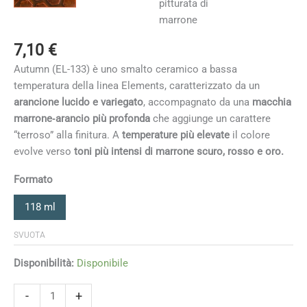
7,10
€
Autumn (EL-133) è uno smalto ceramico a bassa
temperatura della linea Elements, caratterizzato da un
arancione lucido e variegato
, accompagnato da una
macchia
marrone‑arancio più profonda
che aggiunge un carattere
“terroso” alla finitura. A
temperature più elevate
il colore
evolve verso
toni più intensi di marrone scuro, rosso e oro.
Formato
118 ml
SVUOTA
Disponibilità:
Disponibile
Autumn
-
+