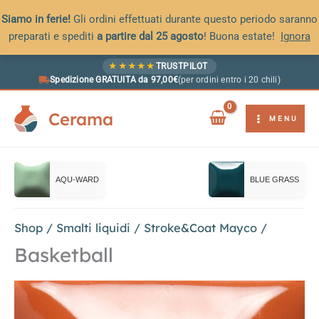
Siamo in ferie!
Gli ordini effettuati durante questo periodo saranno
preparati e spediti
a partire dal 25 agosto
! Buona estate!
Ignora
Vai
★
★
★
★
★
TRUSTPILOT
al
Spedizione GRATUITA da 97,00€
(per ordini entro i 20 chili)
contenuto
Cerama
MENU
AQU-WARD
BLUE GRASS
Shop
/
Smalti liquidi
/
Stroke&Coat Mayco
/
Basketball