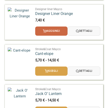
Designer liner Mayco
Designer Liner Orange
7,40
€
AGGIUNGI
DETTAGLI
Stroke&Coat Mayco
Cant-elope
Fascia
5,70
€
-
14,50
€
di
prezzo:
SCEGLI
DETTAGLI
da
5,70 €
a
14,50 €
Stroke&Coat Mayco
Jack O’ Lantern
Fascia
5,70
€
-
14,50
€
di