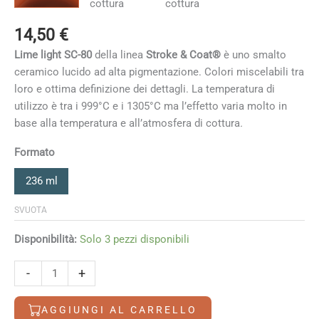
14,50
€
Lime light SC-80
della linea
Stroke & Coat®
è uno smalto
ceramico lucido ad alta pigmentazione. Colori miscelabili tra
loro e ottima definizione dei dettagli. La temperatura di
utilizzo è tra i 999°C e i 1305°C ma l’effetto varia molto in
base alla temperatura e all’atmosfera di cottura
.
Formato
236 ml
SVUOTA
Disponibilità:
Solo 3 pezzi disponibili
Basketball
-
+
quantità
AGGIUNGI AL CARRELLO