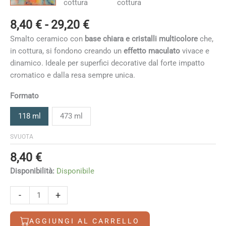
Fascia
8,40
€
-
29,20
€
di
Smalto ceramico con
base chiara e cristalli multicolore
che,
prezzo:
in cottura, si fondono creando un
effetto maculato
vivace e
da
dinamico. Ideale per superfici decorative dal forte impatto
8,40 €
cromatico e dalla resa sempre unica.
a
29,20 €
Formato
118 ml
473 ml
SVUOTA
8,40
€
Disponibilità:
Disponibile
Fruity
-
+
Freckles
quantità
AGGIUNGI AL CARRELLO