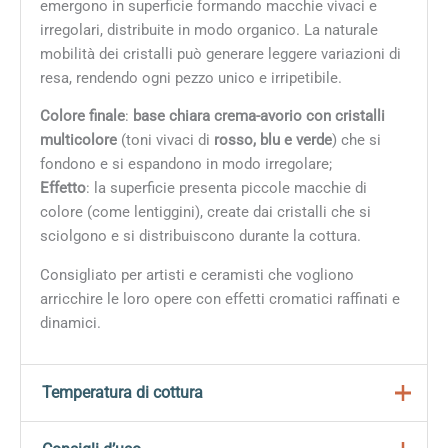
emergono in superficie formando macchie vivaci e
irregolari, distribuite in modo organico. La naturale
mobilità dei cristalli può generare leggere variazioni di
resa, rendendo ogni pezzo unico e irripetibile.
Colore finale
:
base chiara crema-avorio con cristalli
multicolore
(toni vivaci di
rosso, blu e verde
) che si
fondono e si espandono in modo irregolare;
Effetto
: la superficie presenta piccole macchie di
colore (come lentiggini), create dai cristalli che si
sciolgono e si distribuiscono durante la cottura.
Consigliato per artisti e ceramisti che vogliono
arricchire le loro opere con effetti cromatici raffinati e
dinamici.
Temperatura di cottura
Gli smalti della linea
Jungle Gems
sono progettati per