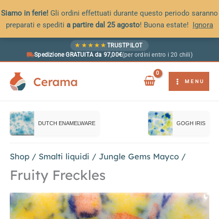
Siamo in ferie!
Gli ordini effettuati durante questo periodo saranno
preparati e spediti
a partire dal 25 agosto
! Buona estate!
Ignora
Vai
★
★
★
★
★
TRUSTPILOT
al
Spedizione GRATUITA da 97,00€
(per ordini entro i 20 chili)
contenuto
Cerama
MENU
DUTCH ENAMELWARE
GOGH IRIS
Shop
/
Smalti liquidi
/
Jungle Gems Mayco
/
Fruity Freckles