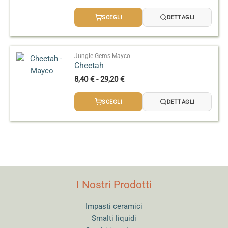
di
prezzo:
SCEGLI
DETTAGLI
da
8,40 €
a
29,20 €
Jungle Gems Mayco
Cheetah
Fascia
8,40
€
-
29,20
€
di
prezzo:
SCEGLI
DETTAGLI
da
8,40 €
a
29,20 €
I Nostri Prodotti
Impasti ceramici
Smalti liquidi