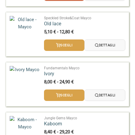
Speckled Stroke&Coat Mayco
Old lace
Fascia
5,10
€
-
12,80
€
di
prezzo:
SCEGLI
DETTAGLI
da
5,10 €
a
12,80 €
Fundamentals Mayco
Ivory
Fascia
8,00
€
-
24,90
€
di
prezzo:
SCEGLI
DETTAGLI
da
8,00 €
a
24,90 €
Jungle Gems Mayco
Kaboom
Fascia
8,40
€
-
29,20
€