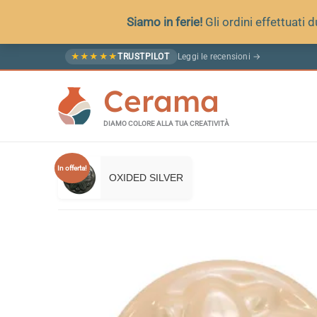
Siamo in ferie!
Gli ordini effettuati
Vai
Leggi le recensioni →
★
★
★
★
★
TRUSTPILOT
al
Cerama
contenuto
DIAMO COLORE ALLA TUA CREATIVITÀ
In offerta!
OXIDED SILVER