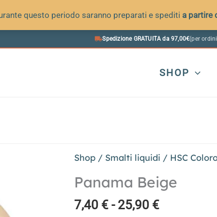
 durante questo periodo saranno preparati e spediti
a partire
Spedizione GRATUITA da 97,00€
(per ordini
SHOP
Shop
/
Smalti liquidi
/
HSC Color
Panama Beige
Fascia
7,40
€
-
25,90
€