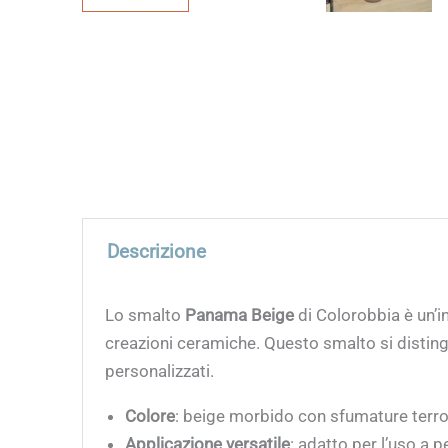
Descrizione
Lo smalto
Panama Beige
di Colorobbia è un’in
creazioni ceramiche. Questo smalto si distingue
personalizzati.
Colore
: beige morbido con sfumature terro
Applicazione versatile
: adatto per l’uso a 