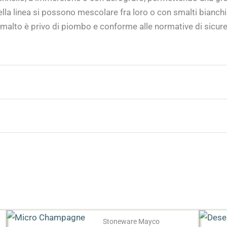
della linea si possono mescolare fra loro o con smalti bianch
malto è privo di piombo e conforme alle normative di sicurez
risultati ottimali e uniformità del colore.
 11,35 L, 19 L
Stoneware Mayco