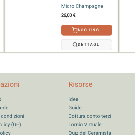
Micro Champagne
26,00
€
AGGIUNGI
DETTAGLI
azioni
Risorse
o
Idee
 sede
Guide
 condizioni
Cottura conto terzi
olicy (UE)
Tornio Virtuale
olicy
Quiz del Ceramista