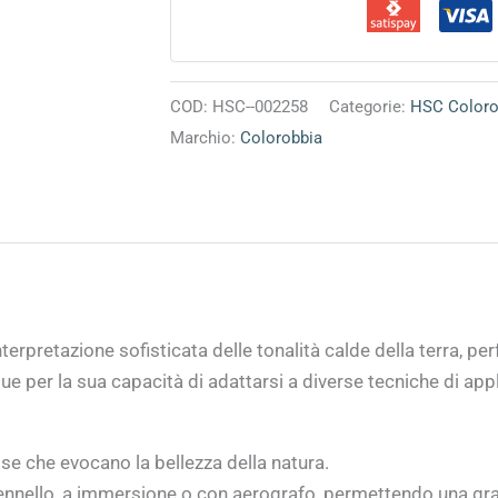
COD:
HSC--002258
Categorie:
HSC Coloro
Marchio:
Colorobbia
terpretazione sofisticata delle tonalità calde della terra, pe
 per la sua capacità di adattarsi a diverse tecniche di appli
se che evocano la bellezza della natura.
pennello, a immersione o con aerografo, permettendo una gra