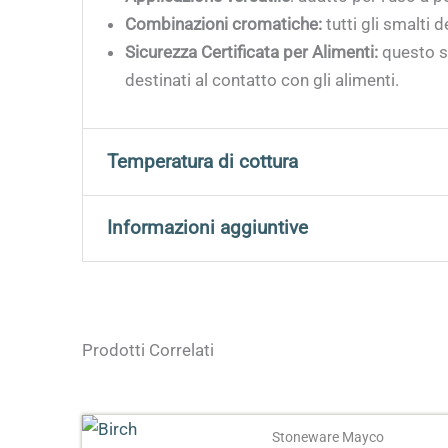
Combinazioni cromatiche:
tutti gli smalti 
Sicurezza Certificata per Alimenti:
questo s
destinati al contatto con gli alimenti.
Temperatura di cottura
Si consiglia di cuocere tra 950°C e 1000°C per 
Informazioni aggiuntive
Peso
0,180 kg
Prodotti Correlati
Dimensioni
5 × 5 × 9 cm
Formato
118 ml, 473 ml, 3,78 L,
Stoneware Mayco
Effetto
Lucido