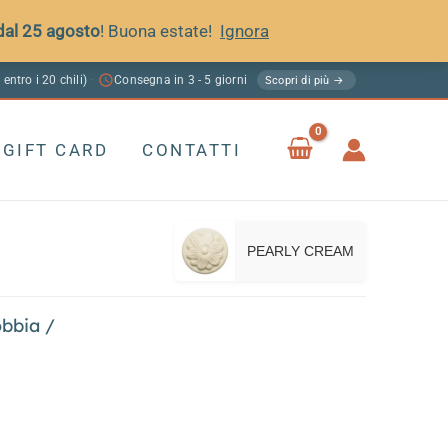
 dal 25 agosto
! Buona estate!
Ignora
 entro i 20 chili)
Consegna in 3 - 5 giorni
·
Scopri di più →
GIFT CARD
CONTATTI
PEARLY CREAM
obbia
/