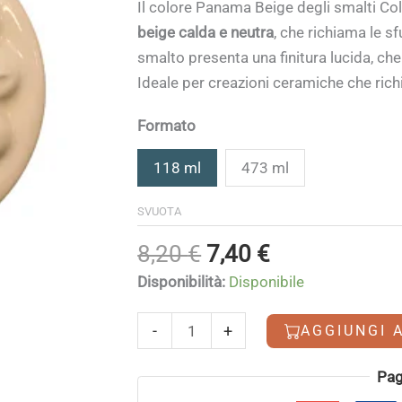
di
Il colore Panama Beige degli smalti Co
prezzo:
beige calda e neutra
, che richiama le s
da
smalto presenta una finitura lucida, che
7,40 €
Ideale per creazioni ceramiche che rich
a
25,90 €
Formato
118 ml
473 ml
SVUOTA
Il
Il
8,20
€
7,40
€
prezzo
prezzo
Disponibilità:
Disponibile
originale
attuale
era:
è:
Panama
-
+
AGGIUNGI 
8,20 €.
7,40 €.
Beige
quantità
Alternative:
Pag