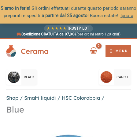
Siamo in ferie!
Gli ordini effettuati durante questo periodo saranno
preparati e spediti
a partire dal 25 agosto
! Buona estate!
Ignora
Vai
★
★
★
★
★
TRUSTPILOT
al
Spedizione GRATUITA da 97,00€
(per ordini entro i 20 chili)
contenuto
Cerama
MENU
BLACK
CAROT
Shop
/
Smalti liquidi
/
HSC Colorobbia
/
Blue