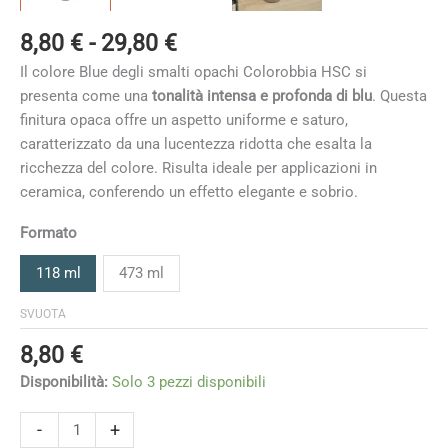
Fascia
8,80
€
-
29,80
€
di
Il colore Blue degli smalti opachi Colorobbia HSC si
prezzo:
presenta come una
tonalità intensa e profonda di blu
. Questa
da
finitura opaca offre un aspetto uniforme e saturo,
8,80 €
caratterizzato da una lucentezza ridotta che esalta la
a
ricchezza del colore. Risulta ideale per applicazioni in
29,80 €
ceramica, conferendo un effetto elegante e sobrio.
Formato
118 ml
473 ml
SVUOTA
8,80
€
Disponibilità:
Solo 3 pezzi disponibili
Blue
-
+
quantità