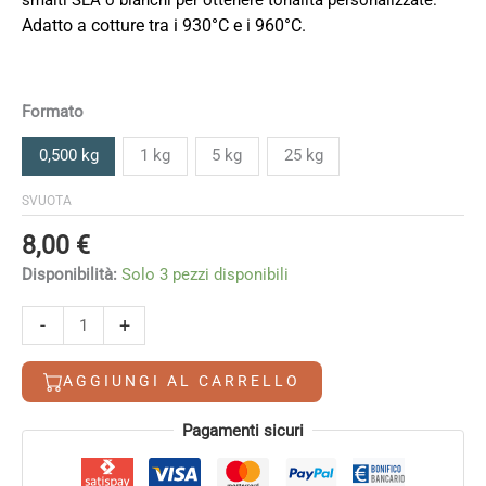
smalti SLA o bianchi per ottenere tonalità personalizzate.
8,00 €
Adatto a cotture tra i 930°C e i 960°C.
a
247,00 €
Formato
0,500 kg
1 kg
5 kg
25 kg
SVUOTA
8,00
€
Disponibilità:
Solo 3 pezzi disponibili
SLA
-
+
279
Arancio
AGGIUNGI AL CARRELLO
quantità
Alternative:
Pagamenti sicuri