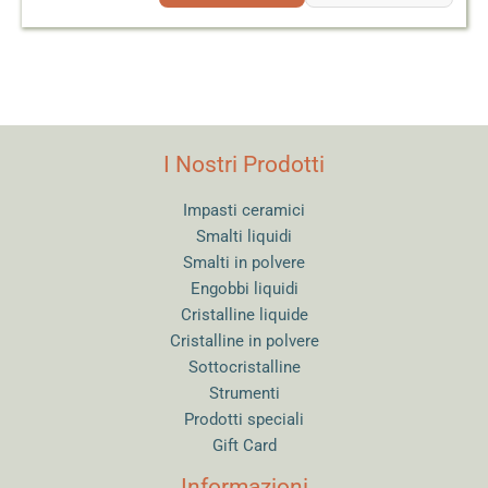
I Nostri Prodotti
Impasti ceramici
Smalti liquidi
Smalti in polvere
Engobbi liquidi
Cristalline liquide
Cristalline in polvere
Sottocristalline
Strumenti
Prodotti speciali
Gift Card
Informazioni