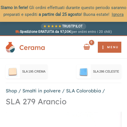
Siamo in ferie!
Gli ordini effettuati durante questo periodo saranno
preparati e spediti
a partire dal 25 agosto
! Buona estate!
Ignora
Vai
★
★
★
★
★
TRUSTPILOT
al
Spedizione GRATUITA da 97,00€
(per ordini entro i 20 chili)
contenuto
Cerama
MENU
SLA 195 CREMA
SLA 286 CELESTE
Shop
/
Smalti in polvere
/
SLA Colorobbia
/
SLA 279 Arancio