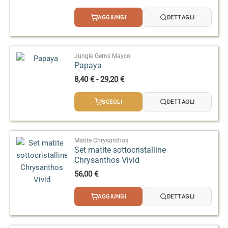
AGGIUNGI
DETTAGLI
Jungle Gems Mayco
Papaya
Fascia
8,40
€
-
29,20
€
di
prezzo:
SCEGLI
DETTAGLI
da
8,40 €
a
29,20 €
Matite Chrysanthos
Set matite sottocristalline
Chrysanthos Vivid
56,00
€
AGGIUNGI
DETTAGLI