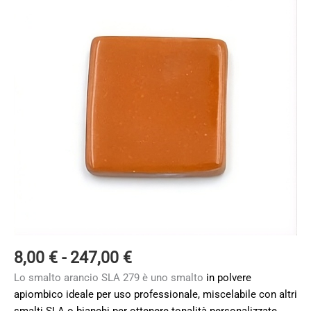
Fascia
8,00
€
-
247,00
€
di
Lo smalto arancio SLA 279 è uno smalto
in polvere
prezzo:
apiombico ideale per uso professionale, miscelabile con altri
da