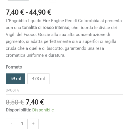
Fascia
7,40
€
-
44,90
€
di
L’Engobbio liquido Fire Engine Red di Colorobbia si presenta
prezzo:
con una
tonalità di rosso intenso
, che ricorda le divise dei
da
Vigili del Fuoco. Grazie alla sua alta concentrazione di
7,40 €
pigmento, si adatta perfettamente sia a superfici di argilla
a
cruda che a quelle di biscotto, garantendo una resa
44,90 €
cromatica uniforme e duratura.
Formato
59 ml
473 ml
SVUOTA
Il
Il
8,50
€
7,40
€
prezzo
prezzo
Disponibilità:
Disponibile
originale
attuale
era:
è:
Fire
-
+
Engine