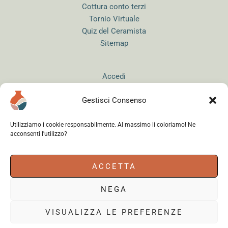
Cottura conto terzi
Tornio Virtuale
Quiz del Ceramista
Sitemap
Accedi
Gestisci Consenso
Utilizziamo i cookie responsabilmente. Al massimo li coloriamo! Ne
acconsenti l'utilizzo?
Instagram
WhatsApp
Facebook
ACCETTA
NEGA
Cerama s.r.l.
- via del Mandrione 63, 00181 Roma (Italy) - Partita IVA
18179961000 - Copyright © 2026
VISUALIZZA LE PREFERENZE