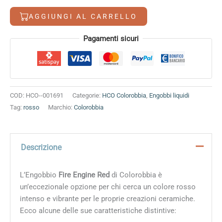
8,50 €.
7,40 €.
Red
AGGIUNGI AL CARRELLO
quantità
Alternative:
Pagamenti sicuri
COD:
HCO--001691
Categorie:
HCO Colorobbia
,
Engobbi liquidi
Tag:
rosso
Marchio:
Colorobbia
Descrizione
L’Engobbio
Fire Engine Red
di Colorobbia è
un’eccezionale opzione per chi cerca un colore rosso
intenso e vibrante per le proprie creazioni ceramiche.
Ecco alcune delle sue caratteristiche distintive: