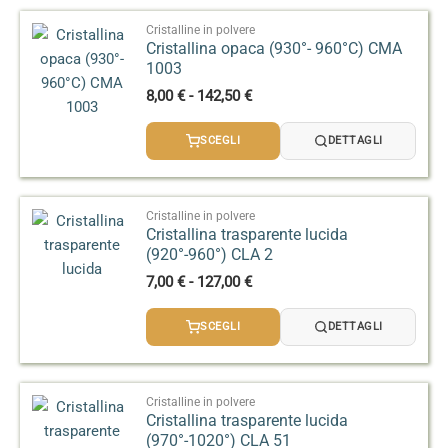
a
135,00 €
Cristalline in polvere
Cristallina opaca (930°- 960°C) CMA
1003
Fascia
8,00
€
-
142,50
€
di
prezzo:
SCEGLI
DETTAGLI
da
8,00 €
a
142,50 €
Cristalline in polvere
Cristallina trasparente lucida
(920°-960°) CLA 2
Fascia
7,00
€
-
127,00
€
di
prezzo:
SCEGLI
DETTAGLI
da
7,00 €
a
127,00 €
Cristalline in polvere
Cristallina trasparente lucida
(970°-1020°) CLA 51