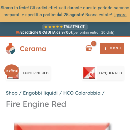
Siamo in ferie!
Gli ordini effettuati durante questo periodo saranno
preparati e spediti
a partire dal 25 agosto
! Buona estate!
Ignora
Vai
★
★
★
★
★
TRUSTPILOT
al
Spedizione GRATUITA da 97,00€
(per ordini entro i 20 chili)
contenuto
Cerama
MENU
In offerta!
TANGERINE RED
LACQUER RED
Shop
/
Engobbi liquidi
/
HCO Colorobbia
/
Fire Engine Red