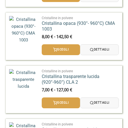
7,90 €
a
135,00 €
Cristalline in polvere
Cristallina opaca (930°- 960°C) CMA
1003
Fascia
8,00
€
-
142,50
€
di
prezzo:
SCEGLI
DETTAGLI
da
8,00 €
a
142,50 €
Cristalline in polvere
Cristallina trasparente lucida
(920°-960°) CLA 2
Fascia
7,00
€
-
127,00
€
di
prezzo:
SCEGLI
DETTAGLI
da
7,00 €
a
127,00 €
Cristalline in polvere