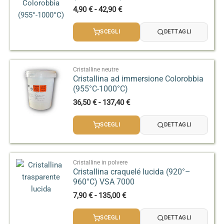
copertura già con due strati, anche su grandi
Fascia
4,90
€
-
42,90
€
di
superfici.
prezzo:
Asciugatura
: Lascia asciugare completamente
SCEGLI
DETTAGLI
da
prima di procedere con ulteriori decorazioni o
4,90 €
cotture.
a
42,90 €
Finitura
: Prima della seconda cottura, puoi applicare
Cristalline neutre
Cristallina ad immersione Colorobbia
una cristallina trasparente, matte o craquelè per
(955°C-1000°C)
proteggere il tuo lavoro e ottenere la finitura
Fascia
36,50
€
-
137,40
€
desiderata, valorizzando intensità e profondità dei
di
colori HCO.
prezzo:
SCEGLI
DETTAGLI
da
36,50 €
a
137,40 €
Cristalline in polvere
Cristallina craquelé lucida (920°–
960°C) VSA 7000
Fascia
7,90
€
-
135,00
€
di
prezzo:
SCEGLI
DETTAGLI
da