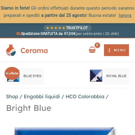
Siamo in ferie!
Gli ordini effettuati durante questo periodo saranno
preparati e spediti
a partire dal 25 agosto
! Buona estate!
Ignora
Vai
★
★
★
★
★
TRUSTPILOT
al
Spedizione GRATUITA da 97,00€
(per ordini entro i 20 chili)
contenuto
Cerama
MENU
In offerta!
BLUE EYES
ROYAL BLUE
Shop
/
Engobbi liquidi
/
HCO Colorobbia
/
Bright Blue