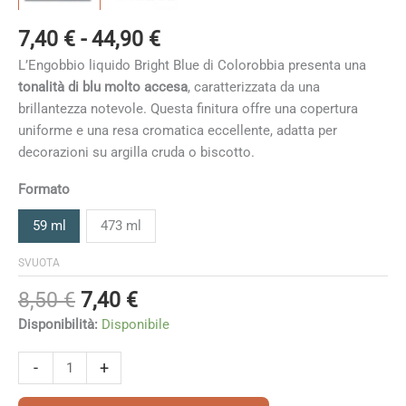
Fascia
7,40
€
-
44,90
€
di
L’Engobbio liquido Bright Blue di Colorobbia presenta una
prezzo:
tonalità di blu molto accesa
, caratterizzata da una
da
brillantezza notevole. Questa finitura offre una copertura
7,40 €
uniforme e una resa cromatica eccellente, adatta per
a
decorazioni su argilla cruda o biscotto.
44,90 €
Formato
59 ml
473 ml
SVUOTA
Il
Il
8,50
€
7,40
€
prezzo
prezzo
Disponibilità:
Disponibile
originale
attuale
era:
è:
Bright
-
+
8,50 €.
7,40 €.
Blue
quantità