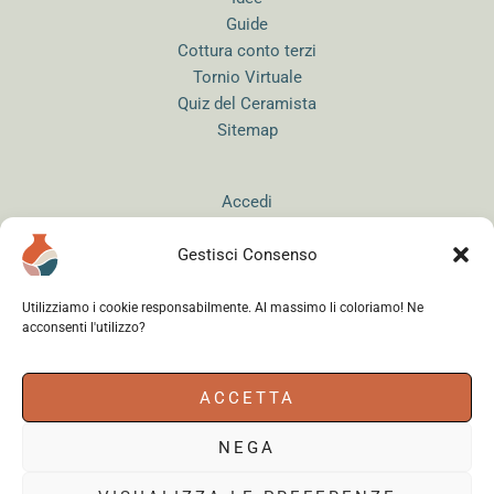
Guide
Cottura conto terzi
Tornio Virtuale
Quiz del Ceramista
Sitemap
Accedi
Gestisci Consenso
Utilizziamo i cookie responsabilmente. Al massimo li coloriamo! Ne
acconsenti l'utilizzo?
Instagram
WhatsApp
Facebook
ACCETTA
NEGA
Cerama s.r.l.
- via del Mandrione 63, 00181 Roma (Italy) - Partita IVA
18179961000 - Copyright © 2026