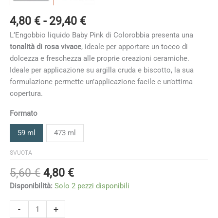
Fascia
4,80
€
-
29,40
€
di
L’Engobbio liquido Baby Pink di Colorobbia presenta una
prezzo:
tonalità di rosa vivace
, ideale per apportare un tocco di
da
dolcezza e freschezza alle proprie creazioni ceramiche.
4,80 €
Ideale per applicazione su argilla cruda e biscotto, la sua
a
formulazione permette un’applicazione facile e un’ottima
29,40 €
copertura.
Formato
59 ml
473 ml
SVUOTA
Il
Il
5,60
€
4,80
€
prezzo
prezzo
Disponibilità:
Solo 2 pezzi disponibili
originale
attuale
era:
è:
Baby
-
+
Pink