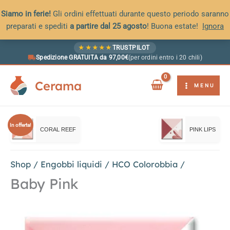
Siamo in ferie!
Gli ordini effettuati durante questo periodo saranno
preparati e spediti
a partire dal 25 agosto
! Buona estate!
Ignora
Vai
★
★
★
★
★
TRUSTPILOT
al
Spedizione GRATUITA da 97,00€
(per ordini entro i 20 chili)
contenuto
Cerama
MENU
In offerta!
CORAL REEF
PINK LIPS
Shop
/
Engobbi liquidi
/
HCO Colorobbia
/
Baby Pink