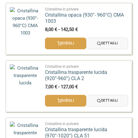
a
135,00 €
Cristalline in polvere
Cristallina opaca (930°- 960°C) CMA
1003
Fascia
8,00
€
-
142,50
€
di
prezzo:
SCEGLI
DETTAGLI
da
8,00 €
a
142,50 €
Cristalline in polvere
Cristallina trasparente lucida
(920°-960°) CLA 2
Fascia
7,00
€
-
127,00
€
di
prezzo:
SCEGLI
DETTAGLI
da
7,00 €
a
127,00 €
Cristalline in polvere
Cristallina trasparente lucida
(970°-1020°) CLA 51