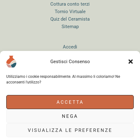
Cottura conto terzi
Tornio Virtuale
Quiz del Ceramista
Sitemap
Accedi
Gestisci Consenso
Utilizziamo i cookie responsabilmente. Al massimo li coloriamo! Ne
acconsenti l'utilizzo?
Instagram
WhatsApp
Facebook
ACCETTA
NEGA
Cerama s.r.l.
- via del Mandrione 63, 00181 Roma (Italy) - Partita IVA
18179961000 - Copyright © 2026
VISUALIZZA LE PREFERENZE