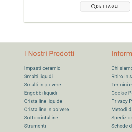
4,30 €
a
DETTAGLI
23,40 €
I Nostri Prodotti
Inform
Impasti ceramici
Chi siam
Smalti liquidi
Ritiro in
Smalti in polvere
Termini e
Engobbi liquidi
Cookie P
Cristalline liquide
Privacy P
Cristalline in polvere
Metodi d
Sottocristalline
Spedizio
Strumenti
Schede d