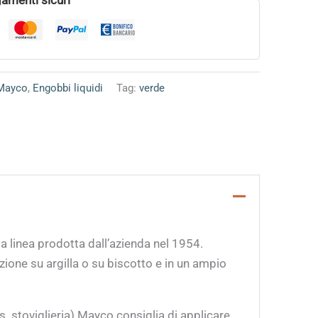
Mayco
,
Engobbi liquidi
Tag:
verde
a linea prodotta dall’azienda nel 1954.
ione su argilla o su biscotto e in un ampio
s. stoviglieria) Mayco consiglia di applicare