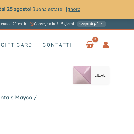
 dal 25 agosto
! Buona estate!
Ignora
 entro i 20 chili)
Consegna in 3 - 5 giorni
·
Scopri di più →
GIFT CARD
CONTATTI
LILAC
ntals Mayco
/