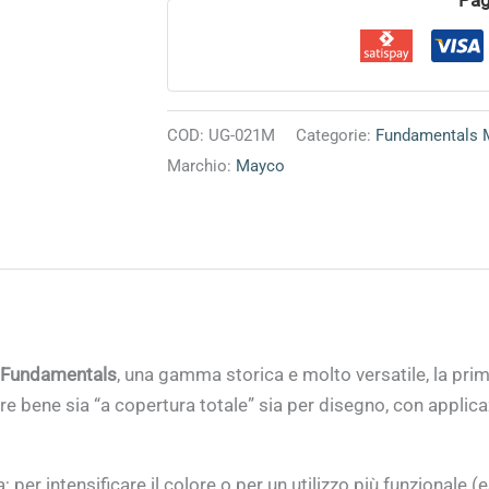
COD:
UG-021M
Categorie:
Fundamentals 
Marchio:
Mayco
Fundamentals
, una gamma storica e molto versatile, la prim
 bene sia “a copertura totale” sia per disegno, con applicaz
er intensificare il colore o per un utilizzo più funzionale (e