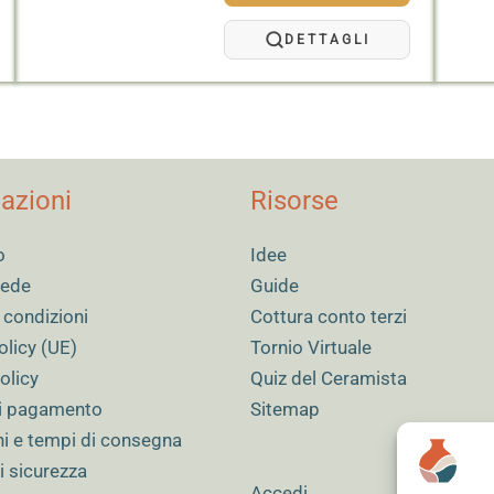
15,70 €
a
DETTAGLI
70,00 €
azioni
Risorse
o
Idee
 sede
Guide
 condizioni
Cottura conto terzi
olicy (UE)
Tornio Virtuale
olicy
Quiz del Ceramista
i pagamento
Sitemap
ni e tempi di consegna
i sicurezza
Accedi