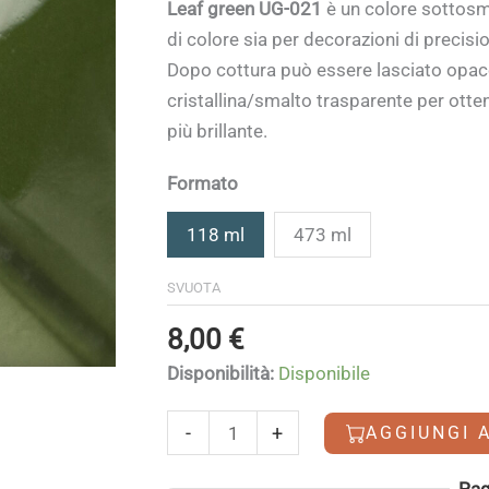
di
Leaf green UG-021
è un colore sottos
prezzo:
di colore sia per decorazioni di precisio
da
Dopo cottura può essere lasciato opaco 
8,00 €
cristallina/smalto trasparente per otten
a
più brillante.
24,90 €
Formato
118 ml
473 ml
SVUOTA
8,00
€
Disponibilità:
Disponibile
Leaf
-
+
AGGIUNGI 
green
quantità
Alternative:
Pag