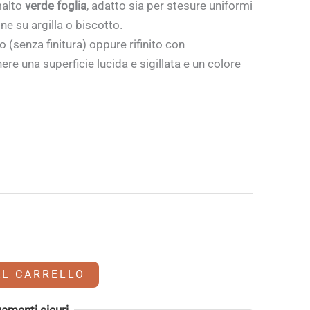
malto
verde foglia
, adatto sia per stesure uniformi
ne su argilla o biscotto.
(senza finitura) oppure rifinito con
ere una superficie lucida e sigillata e un colore
AL CARRELLO
amenti sicuri