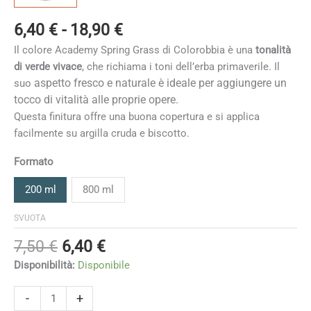
Fascia
6,40
€
-
18,90
€
di
Il colore Academy Spring Grass di Colorobbia è una
tonalità
prezzo:
di verde vivace
, che richiama i toni dell’erba primaverile. Il
da
aspetto fresco e naturale è
ideale per aggiungere un
suo
6,40 €
tocco di vitalità alle proprie opere.
a
Questa finitura offre una buona copertura e si applica
18,90 €
facilmente su argilla cruda e biscotto.
Formato
200 ml
800 ml
SVUOTA
Il
Il
7,50
€
6,40
€
prezzo
prezzo
Disponibilità:
Disponibile
originale
attuale
era:
è:
Spring
-
+
Grass