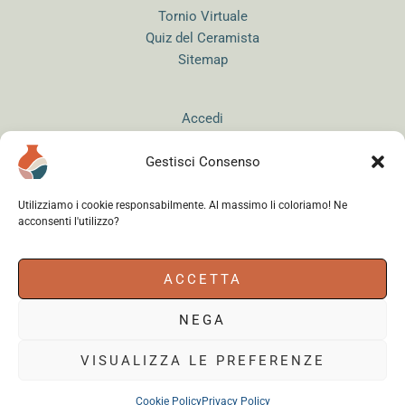
Tornio Virtuale
Quiz del Ceramista
Sitemap
Accedi
Gestisci Consenso
Utilizziamo i cookie responsabilmente. Al massimo li coloriamo! Ne
acconsenti l'utilizzo?
Instagram
WhatsApp
Facebook
ACCETTA
NEGA
Cerama s.r.l.
- via del Mandrione 63, 00181 Roma (Italy) - Partita IVA
18179961000 - Copyright © 2026
VISUALIZZA LE PREFERENZE
Cookie Policy
Privacy Policy