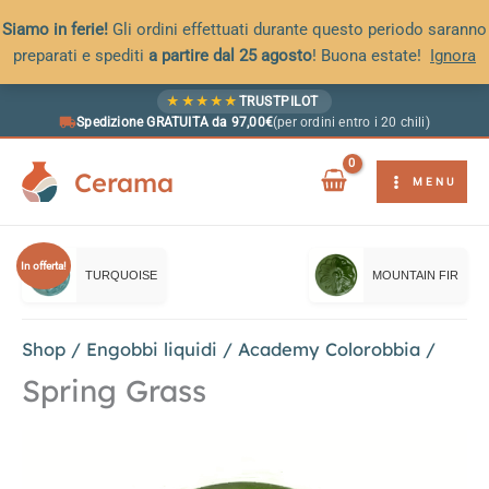
Siamo in ferie!
Gli ordini effettuati durante questo periodo saranno
preparati e spediti
a partire dal 25 agosto
! Buona estate!
Ignora
Vai
★
★
★
★
★
TRUSTPILOT
al
Spedizione GRATUITA da 97,00€
(per ordini entro i 20 chili)
contenuto
Cerama
MENU
In offerta!
TURQUOISE
MOUNTAIN FIR
Shop
/
Engobbi liquidi
/
Academy Colorobbia
/
Spring Grass