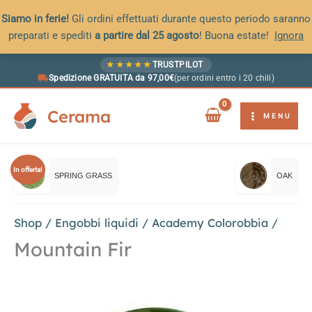
Siamo in ferie!
Gli ordini effettuati durante questo periodo saranno
preparati e spediti
a partire dal 25 agosto
! Buona estate!
Ignora
Vai
★
★
★
★
★
TRUSTPILOT
al
Spedizione GRATUITA da 97,00€
(per ordini entro i 20 chili)
contenuto
Cerama
MENU
In offerta!
SPRING GRASS
OAK
Shop
/
Engobbi liquidi
/
Academy Colorobbia
/
Mountain Fir