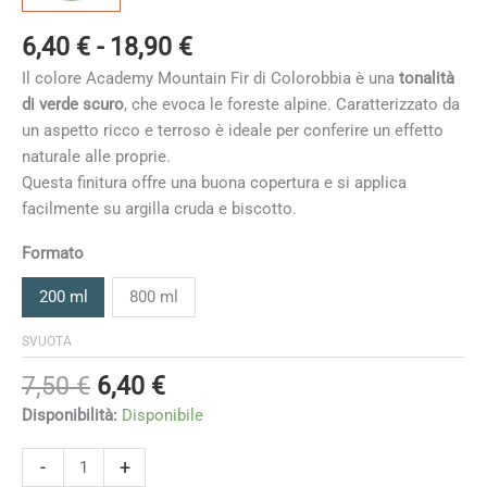
Fascia
6,40
€
-
18,90
€
di
Il colore Academy Mountain Fir di Colorobbia è una
tonalità
prezzo:
di verde scuro
, che evoca le foreste alpine. Caratterizzato da
da
un aspetto ricco e terroso è ideale per conferire un effetto
6,40 €
naturale alle proprie.
a
Questa finitura offre una buona copertura e si applica
18,90 €
facilmente su argilla cruda e biscotto.
Formato
200 ml
800 ml
SVUOTA
Il
Il
7,50
€
6,40
€
prezzo
prezzo
Disponibilità:
Disponibile
originale
attuale
era:
è:
Mountain
-
+
Fir