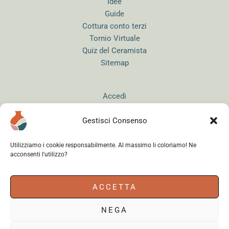
Idee
Guide
Cottura conto terzi
Tornio Virtuale
Quiz del Ceramista
Sitemap
Accedi
Gestisci Consenso
Utilizziamo i cookie responsabilmente. Al massimo li coloriamo! Ne
acconsenti l'utilizzo?
Instagram
WhatsApp
Facebook
ACCETTA
NEGA
Cerama s.r.l.
- via del Mandrione 63, 00181 Roma (Italy) - Partita IVA