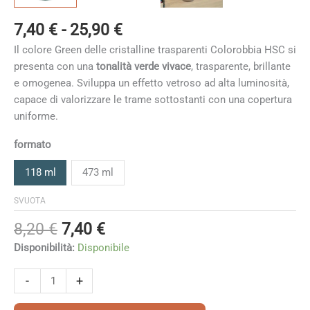
Fascia
7,40
€
-
25,90
€
di
Il colore Green delle cristalline trasparenti Colorobbia HSC si
prezzo:
presenta con una
tonalità verde vivace
, trasparente, brillante
da
e omogenea. Sviluppa un effetto vetroso ad alta luminosità,
7,40 €
capace di valorizzare le trame sottostanti con una copertura
a
uniforme.
25,90 €
formato
118 ml
473 ml
SVUOTA
Il
Il
8,20
€
7,40
€
prezzo
prezzo
Disponibilità:
Disponibile
originale
attuale
era:
è:
Green
-
+
8,20 €.
7,40 €.
quantità