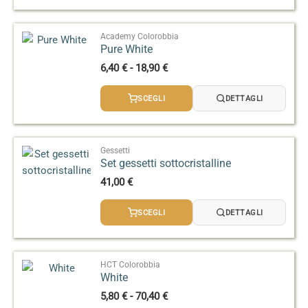
3,50 €
a
14,50 €
Academy Colorobbia
Pure White
Fascia
6,40
€
-
18,90
€
di
prezzo:
SCEGLI
DETTAGLI
da
6,40 €
a
18,90 €
Gessetti
Set gessetti sottocristalline
41,00
€
SCEGLI
DETTAGLI
HCT Colorobbia
White
Fascia
5,80
€
-
70,40
€