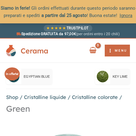
Siamo in ferie!
Gli ordini effettuati durante questo periodo saranno
preparati e spediti
a partire dal 25 agosto
! Buona estate!
Ignora
Vai
★
★
★
★
★
TRUSTPILOT
al
Spedizione GRATUITA da 97,00€
(per ordini entro i 20 chili)
contenuto
Cerama
MENU
In offerta!
EGYPTIAN BLUE
KEY LIME
Shop
/
Cristalline liquide
/
Cristalline colorate
/
Green