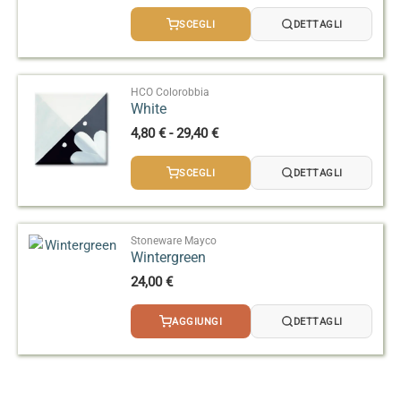
di
prezzo:
SCEGLI
DETTAGLI
da
5,80 €
a
70,40 €
HCO Colorobbia
White
Fascia
4,80
€
-
29,40
€
di
prezzo:
SCEGLI
DETTAGLI
da
4,80 €
a
29,40 €
Stoneware Mayco
Wintergreen
24,00
€
AGGIUNGI
DETTAGLI