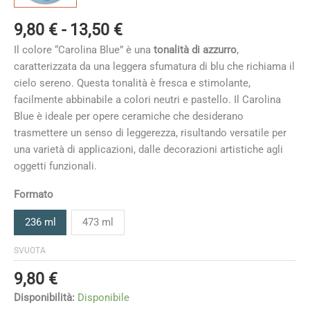
Fascia
9,80
€
-
13,50
€
di
Il colore “Carolina Blue” è una
tonalità di azzurro
,
prezzo:
caratterizzata da una leggera sfumatura di blu che richiama il
da
cielo sereno. Questa tonalità è fresca e stimolante,
9,80 €
facilmente abbinabile a colori neutri e pastello. Il Carolina
a
Blue è ideale per opere ceramiche che desiderano
13,50 €
trasmettere un senso di leggerezza, risultando versatile per
una varietà di applicazioni, dalle decorazioni artistiche agli
oggetti funzionali.
Formato
236 ml
473 ml
SVUOTA
9,80
€
Disponibilità:
Disponibile