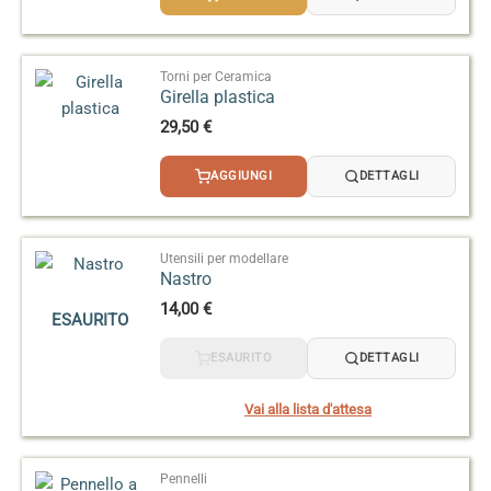
da
3,50 €
a
14,50 €
Torni per Ceramica
Girella plastica
29,50
€
AGGIUNGI
DETTAGLI
Utensili per modellare
Nastro
14,00
€
ESAURITO
ESAURITO
DETTAGLI
Vai alla lista d'attesa
Pennelli