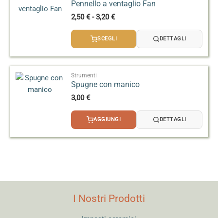
Pennello a ventaglio Fan
Fascia
2,50
€
-
3,20
€
di
prezzo:
SCEGLI
DETTAGLI
da
2,50 €
a
3,20 €
Strumenti
Spugne con manico
3,00
€
AGGIUNGI
DETTAGLI
I Nostri Prodotti