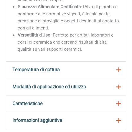
Sicurezza Alimentare Certificata:
Privo di piombo e
conforme alle normative vigenti, è ideale per la
creazione di stoviglie e oggetti destinati al contatto
con gli alimenti.
Versatilità d’Uso:
Perfetto per artisti, laboratori e
corsi di ceramica che cercano risultati di alta
qualità su vari supporti ceramici.
Temperatura di cottura
Per ottenere risultati ottimali è fondamentale seguire
Modalità di applicazione ed utilizzo
la temperatura di cottura raccomandata, che si colloca
tra
955° e 1250° C (1751° – 2282° Fahrenheit)
.
Adatti per tutti i tipi di decorazione con i seguenti
Caratteristiche
strumenti:
Questa gamma di temperatura permette una corretta
fusione dello smalto, garantendo una finitura brillante e
Subito
pronti per l’uso
, senza preparazioni
Informazioni aggiuntive
Pennello
durevole. Assicurati di monitorare attentamente il
aggiuntive
Drops