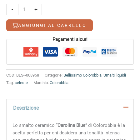
Carolina
-
+
Blue
quantità
AGGIUNGI AL CARRELLO
Alternative:
Pagamenti sicuri
COD:
BLS--008958
Categorie:
Bellissimo Colorobbia
,
Smalti liquidi
Tag:
celeste
Marchio:
Colorobbia
Descrizione
Lo smalto ceramico “
Carolina Blue
” di Colorobbia è la
scelta perfetta per chi desidera una tonalità intensa