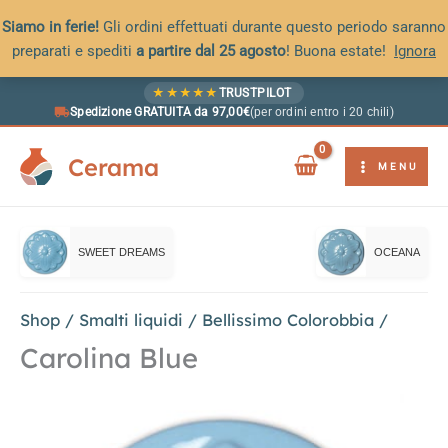
Siamo in ferie!
Gli ordini effettuati durante questo periodo saranno
preparati e spediti
a partire dal 25 agosto
! Buona estate!
Ignora
Vai
★
★
★
★
★
TRUSTPILOT
al
Spedizione GRATUITA da 97,00€
(per ordini entro i 20 chili)
contenuto
Cerama
MENU
SWEET DREAMS
OCEANA
Shop
/
Smalti liquidi
/
Bellissimo Colorobbia
/
Carolina Blue