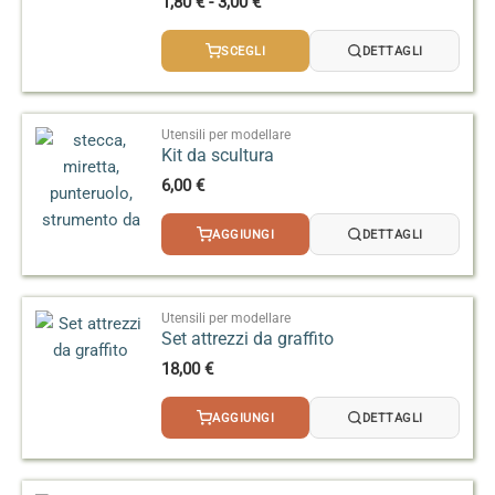
Fascia
1,80
€
-
3,00
€
di
prezzo:
SCEGLI
DETTAGLI
da
1,80 €
a
3,00 €
Utensili per modellare
Kit da scultura
6,00
€
AGGIUNGI
DETTAGLI
Utensili per modellare
Set attrezzi da graffito
18,00
€
AGGIUNGI
DETTAGLI