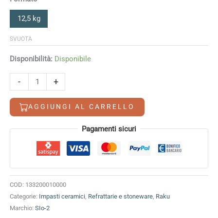
12,5 kg
SVUOTA
Disponibilità:
Disponibile
Argilla
-
+
PRAF
refrattaria
AGGIUNGI AL CARRELLO
bianca
0-
Alternative:
Pagamenti sicuri
0.5
mm
SIo-
2
quantità
COD:
133200010000
Categorie:
Impasti ceramici
,
Refrattarie e stoneware
,
Raku
Marchio:
SIo-2