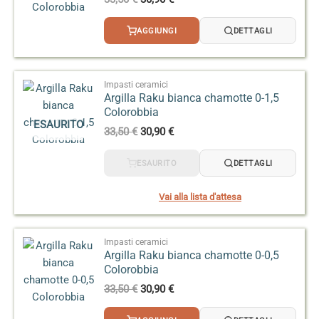
prezzo
prezzo
originale
attuale
AGGIUNGI
DETTAGLI
era:
è:
33,50 €.
30,90 €.
Impasti ceramici
Argilla Raku bianca chamotte 0-1,5
Colorobbia
ESAURITO
Il
Il
33,50
€
30,90
€
prezzo
prezzo
originale
attuale
ESAURITO
DETTAGLI
era:
è:
33,50 €.
30,90 €.
Vai alla lista d'attesa
Impasti ceramici
Argilla Raku bianca chamotte 0-0,5
Colorobbia
Il
Il
33,50
€
30,90
€
prezzo
prezzo
originale
attuale