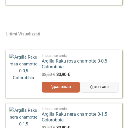
Ultimi Visualizzati
Impasti ceramici
Argilla Raku rosa chamotte 0-0,5
Colorobbia
Il
Il
33,50
€
30,90
€
prezzo
prezzo
originale
attuale
AGGIUNGI
DETTAGLI
era:
è:
33,50 €.
30,90 €.
Impasti ceramici
Argilla Raku nera chamotte 0-1,5
Colorobbia
Il
Il
33,50
€
30,90
€