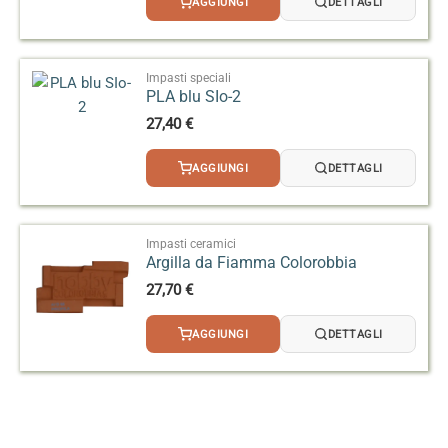
AGGIUNGI
DETTAGLI
era:
è:
33,50 €.
30,90 €.
Impasti speciali
PLA blu SIo-2
27,40
€
AGGIUNGI
DETTAGLI
Impasti ceramici
Argilla da Fiamma Colorobbia
27,70
€
AGGIUNGI
DETTAGLI