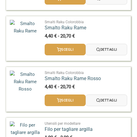
da
12,50 €
a
74,50 €
Smalti Raku Colorobbia
Smalto Raku Rame
Fascia
4,40
€
-
20,70
€
di
prezzo:
SCEGLI
DETTAGLI
da
4,40 €
a
20,70 €
Smalti Raku Colorobbia
Smalto Raku Rame Rosso
Fascia
4,40
€
-
20,70
€
di
prezzo:
SCEGLI
DETTAGLI
da
4,40 €
a
20,70 €
Utensili per modellare
Filo per tagliare argilla