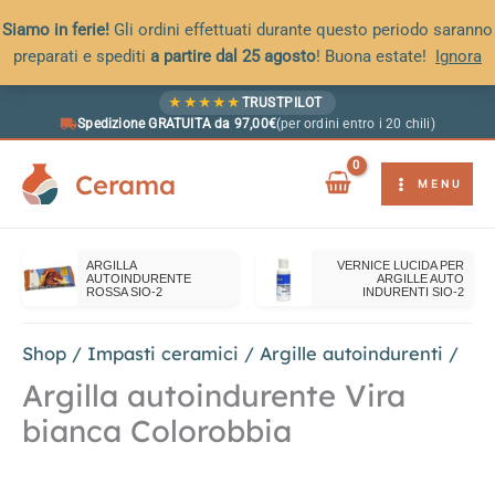
Siamo in ferie!
Gli ordini effettuati durante questo periodo saranno
preparati e spediti
a partire dal 25 agosto
! Buona estate!
Ignora
Vai
★
★
★
★
★
TRUSTPILOT
al
Spedizione GRATUITA da 97,00€
(per ordini entro i 20 chili)
contenuto
Cerama
MENU
ARGILLA
VERNICE LUCIDA PER
AUTOINDURENTE
ARGILLE AUTO
ROSSA SIO-2
INDURENTI SIO-2
Shop
/
Impasti ceramici
/
Argille autoindurenti
/
Argilla autoindurente Vira
bianca Colorobbia