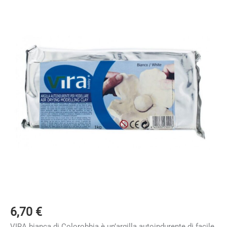
6,70
€
VIRA bianca di Colorobbia è un’argilla autoindurente di facile