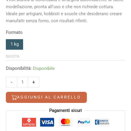
modellazione, pronta all’uso e che non richiede cottura.
Ideale per artigiani, hobbisti e scuole che desiderano creare
manufatti senza forno, con risultati rifiniti.
Formato
1 kg
SVUOTA
Disponibilità:
Disponibile
Argilla
-
+
autoindurente
Vira
AGGIUNGI AL CARRELLO
bianca
Colorobbia
Alternative:
Pagamenti sicuri
quantità