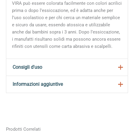
VIRA può essere colorata facilmente con colori acrilici
prima o dopo l’essiccazione, ed è adatta anche per
l’uso scolastico e per chi cerca un materiale semplice
e sicuro da usare, essendo atossica e utilizzabile
anche dai bambini sopra i 3 anni. Dopo l’essiccazione,
i manufatti risultano solidi ma possono ancora essere
rifiniti con utensili come carta abrasiva e scalpelli.
Consigli d'uso
Prelevare la quantità necessaria di argilla dalla
Informazioni aggiuntive
confezione sigillata, richiudendo bene il contenuto
inutilizzato.
Peso
1 kg
Modellare con le mani o strumenti da modellazione
per ottenere forme dettagliate e accurate.
Dimensioni
10 × 22 × 2,5 cm
Lasciare asciugare all’aria per 12-24 ore a seconda
dello spessore dell’oggetto; per un’essiccazione più
Formato
1 kg
Prodotti Correlati
rapida è possibile utilizzare una fonte di calore