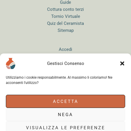
Guide
Cottura conto terzi
Tornio Virtuale
Quiz del Ceramista
Sitemap
Accedi
Gestisci Consenso
Utilizziamo i cookie responsabilmente. Al massimo li coloriamo! Ne
acconsenti l'utilizzo?
Instagram
WhatsApp
Facebook
ACCETTA
NEGA
Cerama s.r.l.
- via del Mandrione 63, 00181 Roma (Italy) - Partita IVA
18179961000 - Copyright © 2026
VISUALIZZA LE PREFERENZE