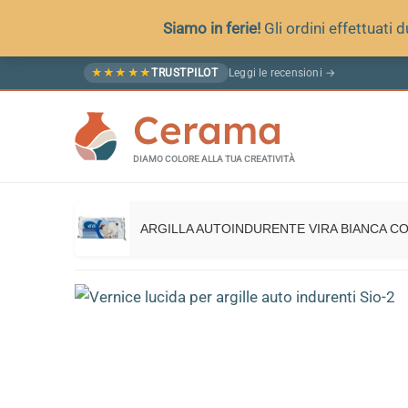
Siamo in ferie!
Gli ordini effettuati
Vai
Leggi le recensioni →
★
★
★
★
★
TRUSTPILOT
al
Cerama
contenuto
DIAMO COLORE ALLA TUA CREATIVITÀ
ARGILLA AUTOINDURENTE VIRA BIANCA C