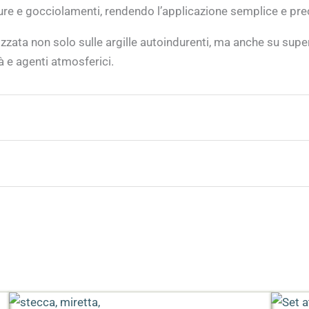
ure e gocciolamenti, rendendo l’applicazione semplice e pre
izzata non solo sulle argille autoindurenti, ma anche su superfi
à e agenti atmosferici.
amente asciutta utilizzando un pennello morbido. Stendere u
fetto più brillante, è possibile applicare una seconda man
Azzurro, Bianco