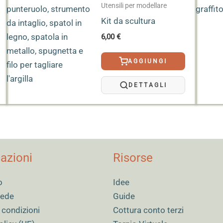
Utensili per modellare
Kit da scultura
6,00
€
AGGIUNGI
DETTAGLI
azioni
Risorse
o
Idee
 sede
Guide
 condizioni
Cottura conto terzi