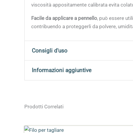
viscosità appositamente calibrata evita colat
Facile da applicare a pennello
, può essere util
contribuendo a proteggerli da polvere, umidit
Consigli d'uso
Applicare su una superficie pulita e complet
Informazioni aggiuntive
prodotto. Per una maggiore protezione o un ef
Peso
0,110 kg
Prodotti Correlati
Dimensioni
12 × 4 × 4 cm
Colore
Giallo, Verde, Rosso, 