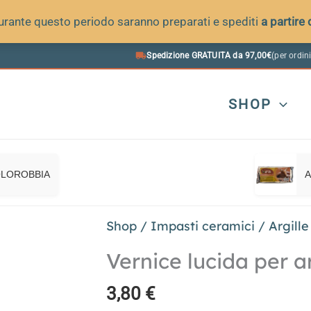
 durante questo periodo saranno preparati e spediti
a partire
Spedizione GRATUITA da 97,00€
(per ordini
SHOP
OLOROBBIA
A
Shop
/
Impasti ceramici
/
Argille
Vernice lucida per ar
3,80
€