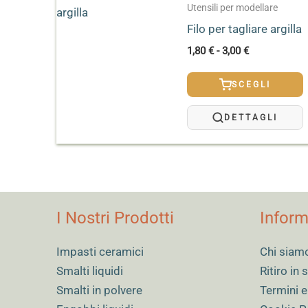
Utensili per modellare
Filo per tagliare argilla
Fascia
1,80
€
-
3,00
€
di
prezzo:
SCEGLI
da
1,80 €
a
DETTAGLI
3,00 €
I Nostri Prodotti
Inform
Impasti ceramici
Chi siam
Smalti liquidi
Ritiro in
Smalti in polvere
Termini e