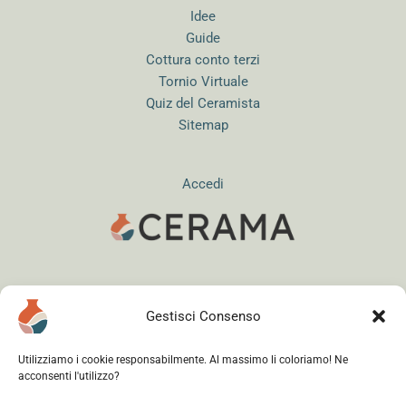
Idee
Guide
Cottura conto terzi
Tornio Virtuale
Quiz del Ceramista
Sitemap
Accedi
Instagram
WhatsApp
Facebook
Gestisci Consenso
Utilizziamo i cookie responsabilmente. Al massimo li coloriamo! Ne
acconsenti l'utilizzo?
Cerama s.r.l.
- via del Mandrione 63, 00181 Roma (Italy) - Partita IVA