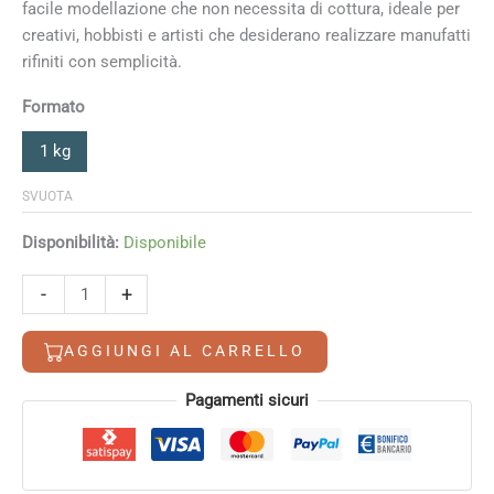
facile modellazione che non necessita di cottura, ideale per
creativi, hobbisti e artisti che desiderano realizzare manufatti
rifiniti con semplicità.
Formato
1 kg
SVUOTA
Disponibilità:
Disponibile
Argilla
-
+
autoindurente
Vira
AGGIUNGI AL CARRELLO
rossa
Colorobbia
Alternative:
Pagamenti sicuri
quantità