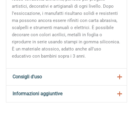
artistici, decorativi e artigianali di ogni livello. Dopo
l’essiccazione, i manufatti risultano solidi e resistenti
ma possono ancora essere rifiniti con carta abrasiva,
scalpelli e strumenti manuali o elettrici. È possibile
decorare con colori acrilici, metalli in foglia o
riprodurre in serie usando stampi in gomma siliconica.
È un materiale atossico, adatto anche all’uso
educativo con bambini sopra i 3 anni.
Consigli d'uso
Prelevare la quantità necessaria di argilla dalla
Informazioni aggiuntive
confezione sigillata, richiudendo bene il contenuto
inutilizzato.
Dimensioni
10 × 22 × 2,5 cm
Modellare con le mani o strumenti da modellazione
per ottenere forme dettagliate e accurate.
Formato
1 kg
Lasciare asciugare all’aria per 12-24 ore a seconda