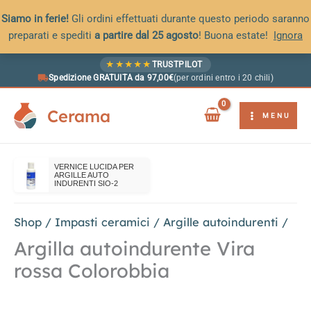
Siamo in ferie!
Gli ordini effettuati durante questo periodo saranno
preparati e spediti
a partire dal 25 agosto
! Buona estate!
Ignora
Vai
★
★
★
★
★
TRUSTPILOT
al
Spedizione GRATUITA da 97,00€
(per ordini entro i 20 chili)
contenuto
Cerama
MENU
VERNICE LUCIDA PER
ARGILLE AUTO
INDURENTI SIO-2
Shop
/
Impasti ceramici
/
Argille autoindurenti
/
Argilla autoindurente Vira
rossa Colorobbia