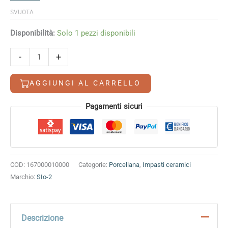
SVUOTA
Disponibilità:
Solo 1 pezzi disponibili
Lagoon
-
+
SIo-
2
AGGIUNGI AL CARRELLO
quantità
Alternative:
Pagamenti sicuri
COD:
167000010000
Categorie:
Porcellana
,
Impasti ceramici
Marchio:
SIo-2
Descrizione