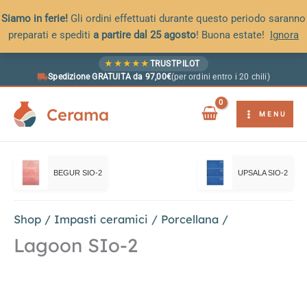
Siamo in ferie!
Gli ordini effettuati durante questo periodo saranno
preparati e spediti
a partire dal 25 agosto
! Buona estate!
Ignora
Vai
★
★
★
★
★
TRUSTPILOT
al
Spedizione GRATUITA da 97,00€
(per ordini entro i 20 chili)
contenuto
Cerama
MENU
BEGUR SIO-2
UPSALA SIO-2
Shop
/
Impasti ceramici
/
Porcellana
/
Lagoon SIo-2