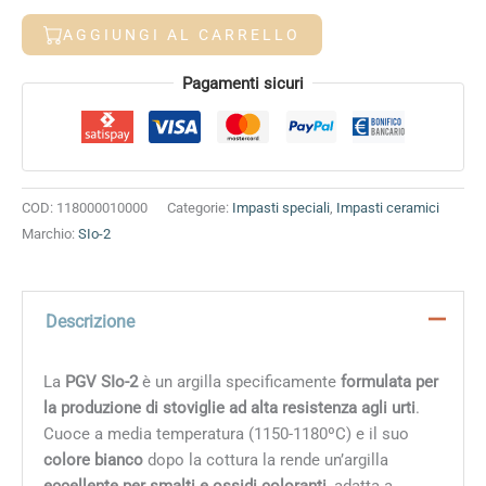
per
AGGIUNGI AL CARRELLO
stoviglie
SIo-
Alternative:
Pagamenti sicuri
2
quantità
COD:
118000010000
Categorie:
Impasti speciali
,
Impasti ceramici
Marchio:
SIo-2
Descrizione
La
PGV SIo-2
è un argilla specificamente
formulata per
la produzione di stoviglie ad alta resistenza agli urti
.
Cuoce a media temperatura (
1150-1180ºC
) e il suo
colore bianco
dopo la cottura la rende un’argilla
eccellente per smalti e ossidi coloranti
, adatta a