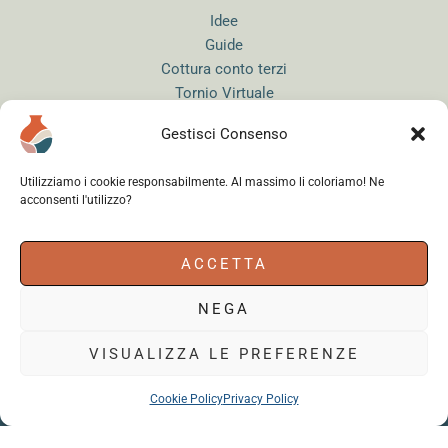
Idee
Guide
Cottura conto terzi
Tornio Virtuale
Quiz del Ceramista
Gestisci Consenso
Sitemap
Utilizziamo i cookie responsabilmente. Al massimo li coloriamo! Ne
acconsenti l'utilizzo?
Accedi
ACCETTA
NEGA
Instagram
WhatsApp
Facebook
VISUALIZZA LE PREFERENZE
Cookie Policy
Privacy Policy
Cerama s.r.l.
- via del Mandrione 63, 00181 Roma (Italy) - Partita IVA