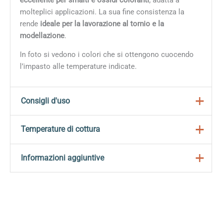
molteplici applicazioni. La sua fine consistenza la
rende
ideale per la lavorazione al tornio e la
modellazione
.
In foto si vedono i colori che si ottengono cuocendo
l’impasto alle temperature indicate.
Consigli d'uso
Ideata per stoviglie ad alta resistenza agli urti.
Temperature di cottura
La sua fine consistenza la rende ideale per la
lavorazione al tornio e la modellazione.
Temperatura di cottura: 1150°C-1180 ºC*
Informazioni aggiuntive
Contenuto d’acqua: 21 %
Plasticità (IP Atterberg): 14
Peso
12,5 kg
Contenuto di carbonato (CaCO₃): 0%
Dimensioni
39 × 20 × 8 cm