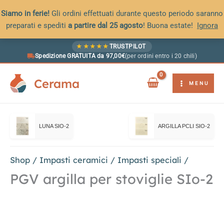
Siamo in ferie!
Gli ordini effettuati durante questo periodo saranno
preparati e spediti
a partire dal 25 agosto
! Buona estate!
Ignora
Vai
★
★
★
★
★
TRUSTPILOT
al
Spedizione GRATUITA da 97,00€
(per ordini entro i 20 chili)
contenuto
Cerama
MENU
LUNA SIO-2
ARGILLA PCLI SIO-2
Shop
/
Impasti ceramici
/
Impasti speciali
/
PGV argilla per stoviglie SIo-2