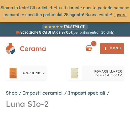
Siamo in ferie!
Gli ordini effettuati durante questo periodo saranno
preparati e spediti
a partire dal 25 agosto
! Buona estate!
Ignora
Vai
★
★
★
★
★
TRUSTPILOT
al
Spedizione GRATUITA da 97,00€
(per ordini entro i 20 chili)
contenuto
Cerama
MENU
PGV ARGILLA PER
APACHE SIO-2
STOVIGLIE SIO-2
Shop
/
Impasti ceramici
/
Impasti speciali
/
Luna SIo-2