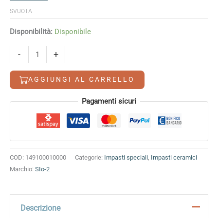
SVUOTA
Disponibilità:
Disponibile
Luna
-
+
SIo-
2
AGGIUNGI AL CARRELLO
quantità
Alternative:
Pagamenti sicuri
COD:
149100010000
Categorie:
Impasti speciali
,
Impasti ceramici
Marchio:
SIo-2
Descrizione