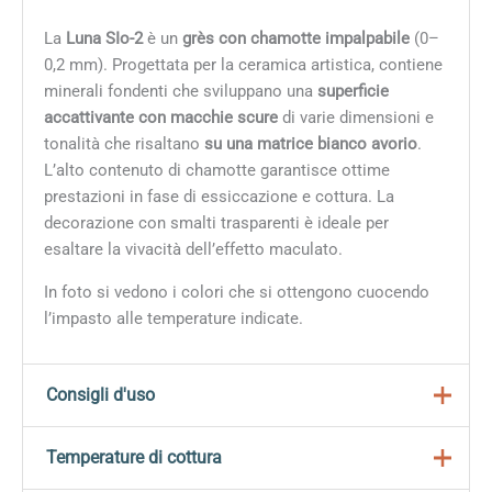
La
Luna SIo-2
è un
grès con chamotte impalpabile
(0–
0,2 mm). Progettata per la ceramica artistica, contiene
minerali fondenti che sviluppano una
superficie
accattivante con macchie scure
di varie dimensioni e
tonalità che risaltano
su una matrice bianco avorio
.
L’alto contenuto di chamotte garantisce ottime
prestazioni in fase di essiccazione e cottura. La
decorazione con smalti trasparenti è ideale per
esaltare la vivacità dell’effetto maculato.
In foto si vedono i colori che si ottengono cuocendo
l’impasto alle temperature indicate.
Consigli d'uso
Ottime prestazioni in fase di essiccazione e cottura.
Temperature di cottura
La decorazione con smalti trasparenti è ideale per